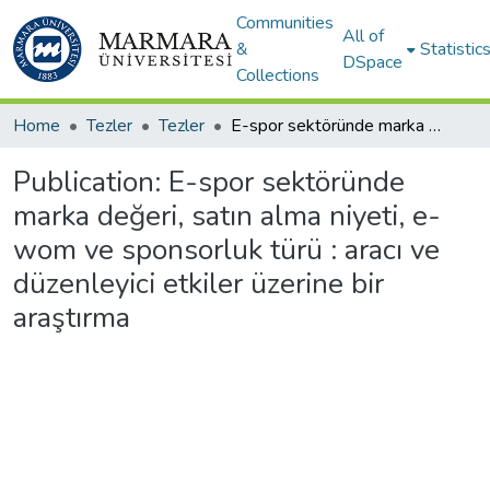
Communities
All of
&
Statistic
DSpace
Collections
Home
Tezler
Tezler
E-spor sektöründe marka değeri, satın alma niyeti, e-wom ve sponsorluk türü : aracı ve düzenleyici etkiler üzerine bir araştırma
Publication:
E-spor sektöründe
marka değeri, satın alma niyeti, e-
wom ve sponsorluk türü : aracı ve
düzenleyici etkiler üzerine bir
araştırma