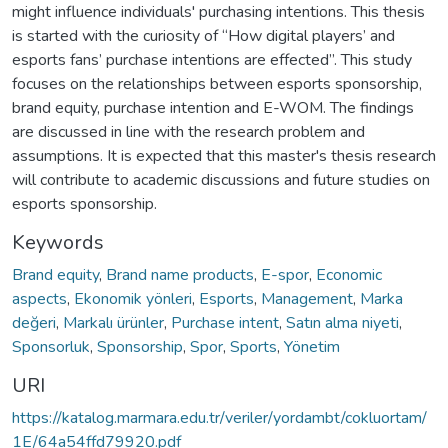
might influence individuals' purchasing intentions. This thesis
is started with the curiosity of “How digital players’ and
esports fans’ purchase intentions are effected”. This study
focuses on the relationships between esports sponsorship,
brand equity, purchase intention and E-WOM. The findings
are discussed in line with the research problem and
assumptions. It is expected that this master's thesis research
will contribute to academic discussions and future studies on
esports sponsorship.
Keywords
Brand equity
,
Brand name products
,
E-spor
,
Economic
aspects
,
Ekonomik yönleri
,
Esports
,
Management
,
Marka
değeri
,
Markalı ürünler
,
Purchase intent
,
Satın alma niyeti
,
Sponsorluk
,
Sponsorship
,
Spor
,
Sports
,
Yönetim
URI
https://katalog.marmara.edu.tr/veriler/yordambt/cokluortam/
1E/64a54ffd79920.pdf