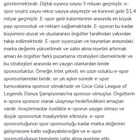
göstermektedir. Dijital oyuncu sayısı 3 milyarı geçmiştir, e-
spor seyirci sayısı rekor sayıya ulaşmıştır ve küresel gelir $1,4
milyar geçmiştir. E-spor gelir kalemlerinin arasında en büyük
payı sponsorluk ve reklam sağlamaktadır. E-sporun bu kadar
büyümesi ulusal ve uluslararası örgütler tarafından yakından
takip edilmektedir. E-spor oyuncuları ve hayranları arasındaki
marka değerini yükseltmek ve satın alma niyetini artırmak
amacı ile örgütler farklı pazarlama stratejileri izlemektedir ve
bu stratejileri arasında en yaygın olanlardan biride
sponsorluktur. Örneğin Intel şirketi, en uzun soluklu e-spor
sponsorlarından biridir, on yılı aşkın süredir e-spor
turnuvalarına sponsor olmaktadır ve Coca-Cola League of
Legends Dünya Şampiyonası'na sponsor olmuştur. Örgütlerin
e-spora sponsor olarak ulaşmayı hedefledikleri amaçları
vardır. Araştırmacılar özellikle e-sporun yaygın olması ve
düşük sponsorluk maaliyetinin etkisiyle, e-spor
sponsorluğunun spor sponsorluğu kadar marka değerinin
gelişmesine katkı sağlayabileceğini ve e-spor
sponsorluğunun bireylerin satın alma niyetine etki