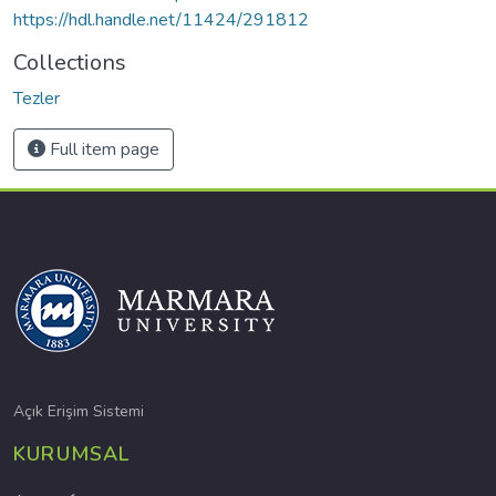
https://hdl.handle.net/11424/291812
Collections
Tezler
Full item page
Açık Erişim Sistemi
KURUMSAL