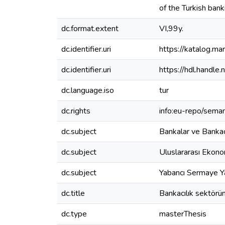
of the Turkish ban
dc.format.extent
VI,99y.
dc.identifier.uri
https://katalog.m
dc.identifier.uri
https://hdl.handl
dc.language.iso
tur
dc.rights
info:eu-repo/sema
dc.subject
Bankalar ve Bankac
dc.subject
Uluslararası Ekono
dc.subject
Yabancı Sermaye Ya
dc.title
Bankacılık sektörün
dc.type
masterThesis