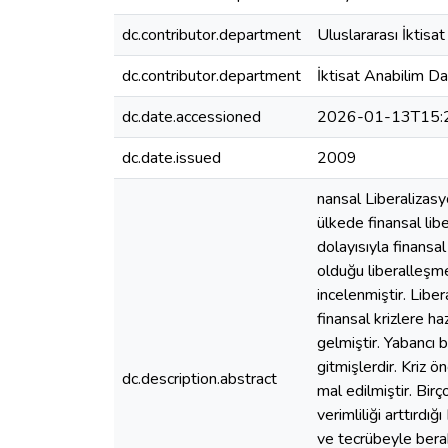
dc.contributor.department
Uluslararası İktisat
dc.contributor.department
İktisat Anabilim Da
dc.date.accessioned
2026-01-13T15:
dc.date.issued
2009
nansal Liberalizas
ülkede finansal lib
dolayısıyla finansa
olduğu liberalleşm
incelenmiştir. Libe
finansal krizlere h
gelmiştir. Yabancı
gitmişlerdir. Kriz 
dc.description.abstract
mal edilmiştir. Bir
verimliliği arttırdığ
ve tecrübeyle berab