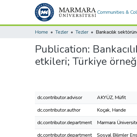
Communities & Col
Home
Tezler
Tezler
Publication:
Bankacılı
etkileri; Türkiye örneğ
dc.contributor.advisor
AKYÜZ, Müfit
dc.contributor.author
Koçak, Hande
dc.contributor.department
Marmara Üniversit
dc.contributor.department
Sosyal Bilimler Ens