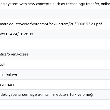
king system with new concepts such as technology transfer, onlin
armara.edu.tr/veriler/yordambt/cokluortam/2C/T0065721.pdf
e.net/11424/182809
ntics/openAccess
ılık
mi_Türkiye
tırımları
deki yabancı sermaye akımlarının etkileri; Türkiye örneği