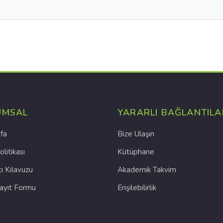
UMSAL
YARARLI BAĞLANTILA
fa
Bize Ulaşın
olitikası
Kütüphane
cı Kılavuzu
Akademik Takvim
Kayıt Formu
Erişilebilirlik