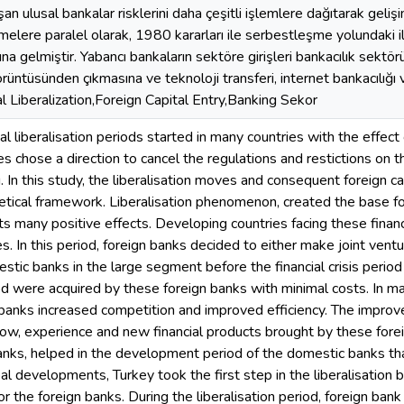
an ulusal bankalar risklerini daha çeşitli işlemlere dağıtarak geliş
elere paralel olarak, 1980 kararları ile serbestleşme yolundaki ilk
a gelmiştir. Yabancı bankaların sektöre girişleri bankacılık sektörü
rüntüsünden çıkmasına ve teknoloji transferi, internet bankacılığı ve
l Liberalization,Foreign Capital Entry,Banking Sekor
al liberalisation periods started in many countries with the effec
s chose a direction to cancel the regulations and restictions on t
. In this study, the liberalisation moves and consequent foreign c
etical framework. Liberalisation phenomenon, created the base for 
ts many positive effects. Developing countries facing these financ
. In this period, foreign banks decided to either make joint ventu
tic banks in the large segment before the financial crisis period
riod were acquired by these foreign banks with minimal costs. In 
 banks increased competition and improved efficiency. The improve
ow, experience and new financial products brought by these fore
nks, helped in the development period of the domestic banks that le
bal developments, Turkey took the first step in the liberalisatio
or the foreign banks. During the liberalisation period, foreign ba