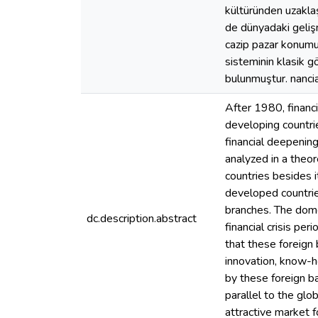
kültüründen uzaklaş
de dünyadaki gelişm
cazip pazar konumun
sisteminin klasik gö
bulunmuştur. nancia
After 1980, financi
developing countrie
financial deepening
analyzed in a theor
countries besides i
developed countries
branches. The domes
dc.description.abstract
financial crisis pe
that these foreign
innovation, know-h
by these foreign ba
parallel to the glo
attractive market f