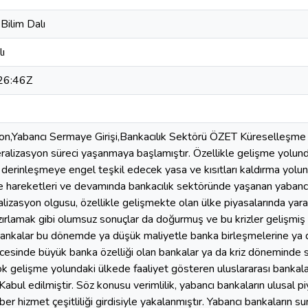
 Bilim Dalı
lı
26:46Z
yon,Yabancı Sermaye Girişi,Bankacılık Sektörü ÖZET Küreselleşme 
eralizasyon süreci yaşanmaya başlamıştır. Özellikle gelişme yolund
l derinleşmeye engel teşkil edecek yasa ve kısıtları kaldırma yolun
e hareketleri ve devamında bankacılık sektöründe yaşanan yabancı
ralizasyon olgusu, özellikle gelişmekte olan ülke piyasalarında yarat
azırlamak gibi olumsuz sonuçlar da doğurmuş ve bu krizler gelişmiş 
 bankalar bu dönemde ya düşük maliyetle banka birleşmelerine ya
öncesinde büyük banka özelliği olan bankalar ya da kriz döneminde 
çok gelişme yolundaki ülkede faaliyet gösteren uluslararası bankal
ı Kabul edilmiştir. Söz konusu verimlilik, yabancı bankaların ulusal pi
er hizmet çeşitliliği girdisiyle yakalanmıştır. Yabancı bankaların s