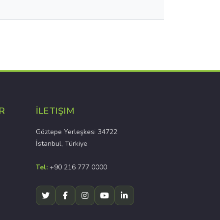
R
İLETIŞIM
Göztepe Yerleşkesi 34722
İstanbul, Türkiye
Tel:
+90 216 777 0000