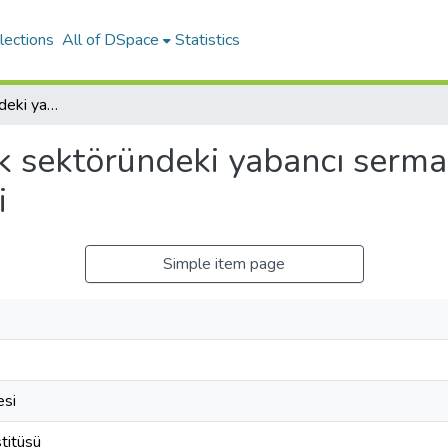
lections
All of DSpace
Statistics
Bankacılık sektöründeki yabancı sermaye akımlarının etkileri; Türkiye örneği
k sektöründeki yabancı serma
i
Simple item page
esi
titüsü