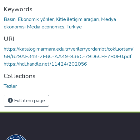
Keywords
Basın
,
Ekonomik yönler
,
Kitle iletişim araçları
,
Medya
ekonomisi Media economics
,
Türkiye
URI
https://katalog.marmara.edu.tr/veriler/yordambt/cokluortam/
5B/829AE348-2E8C-AA49-936C-79D6CFE7B0E0.pdf
https://hdl.handle.net/11424/202056
Collections
Tezler
Full item page