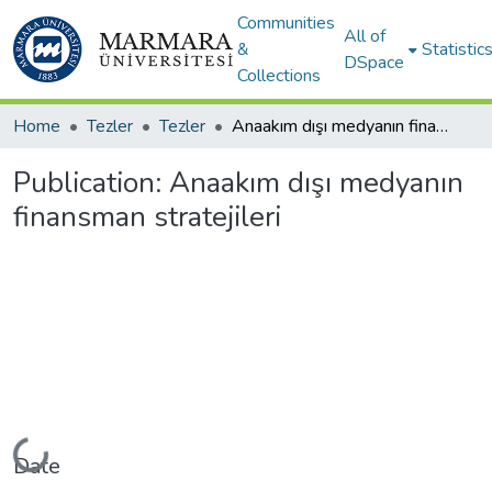
Communities
All of
&
Statistic
DSpace
Collections
Home
Tezler
Tezler
Anaakım dışı medyanın finansman stratejileri
Publication:
Anaakım dışı medyanın
finansman stratejileri
Loading...
Date