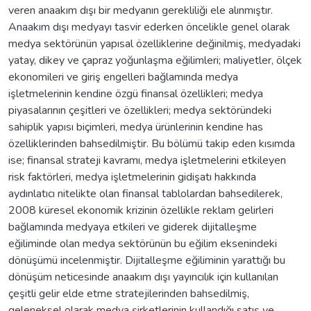
veren anaakım dışı bir medyanın gerekliliği ele alınmıştır.
Anaakım dışı medyayı tasvir ederken öncelikle genel olarak
medya sektörünün yapısal özelliklerine değinilmiş, medyadaki
yatay, dikey ve çapraz yoğunlaşma eğilimleri; maliyetler, ölçek
ekonomileri ve giriş engelleri bağlamında medya
işletmelerinin kendine özgü finansal özellikleri; medya
piyasalarının çeşitleri ve özellikleri; medya sektöründeki
sahiplik yapısı biçimleri, medya ürünlerinin kendine has
özelliklerinden bahsedilmiştir. Bu bölümü takip eden kısımda
ise; finansal strateji kavramı, medya işletmelerini etkileyen
risk faktörleri, medya işletmelerinin gidişatı hakkında
aydınlatıcı nitelikte olan finansal tablolardan bahsedilerek,
2008 küresel ekonomik krizinin özellikle reklam gelirleri
bağlamında medyaya etkileri ve giderek dijitalleşme
eğiliminde olan medya sektörünün bu eğilim eksenindeki
dönüşümü incelenmiştir. Dijitalleşme eğiliminin yarattığı bu
dönüşüm neticesinde anaakım dışı yayıncılık için kullanılan
çeşitli gelir elde etme stratejilerinden bahsedilmiş,
geleneksel olarak medya şirketlerinin kullandığı satış ve