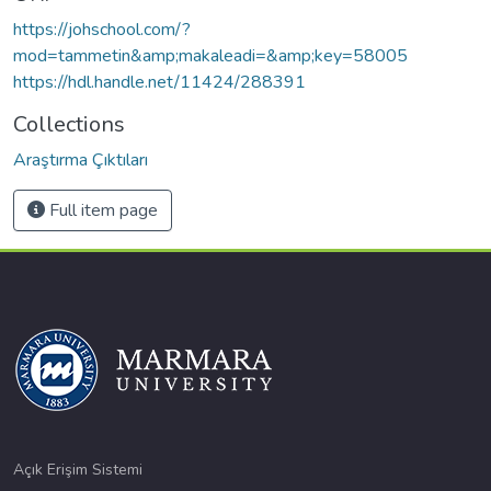
https://johschool.com/?
mod=tammetin&amp;makaleadi=&amp;key=58005
https://hdl.handle.net/11424/288391
Collections
Araştırma Çıktıları
Full item page
Açık Erişim Sistemi