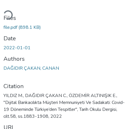
ading...
Files
file.pdf
(898.1 KB)
Date
2022-01-01
Authors
DAĞIDIR ÇAKAN, CANAN
Citation
YILDIZ M., DAĞIDIR ÇAKAN C., ÖZDEMİR ALTINIŞIK E.,
"Dijital Bankacılıkta Müşteri Memnuniyeti Ve Sadakati: Covid-
19 Döneminde Türkiye’den Tespitler", Tarih Okulu Dergisi,
cilt.58, ss.1883-1908, 2022
URI