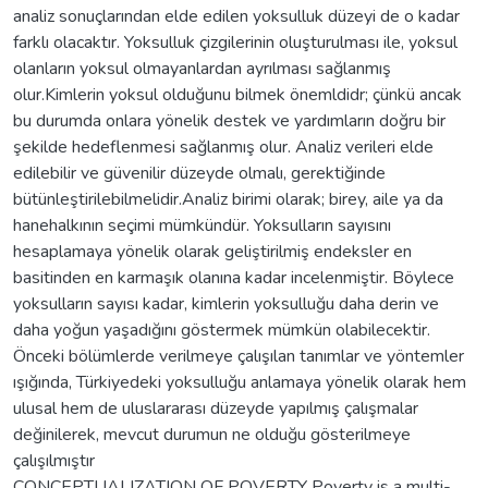
analiz sonuçlarından elde edilen yoksulluk düzeyi de o kadar
farklı olacaktır. Yoksulluk çizgilerinin oluşturulması ile, yoksul
olanların yoksul olmayanlardan ayrılması sağlanmış
olur.Kimlerin yoksul olduğunu bilmek önemldidr; çünkü ancak
bu durumda onlara yönelik destek ve yardımların doğru bir
şekilde hedeflenmesi sağlanmış olur. Analiz verileri elde
edilebilir ve güvenilir düzeyde olmalı, gerektiğinde
bütünleştirilebilmelidir.Analiz birimi olarak; birey, aile ya da
hanehalkının seçimi mümkündür. Yoksulların sayısını
hesaplamaya yönelik olarak geliştirilmiş endeksler en
basitinden en karmaşık olanına kadar incelenmiştir. Böylece
yoksulların sayısı kadar, kimlerin yoksulluğu daha derin ve
daha yoğun yaşadığını göstermek mümkün olabilecektir.
Önceki bölümlerde verilmeye çalışılan tanımlar ve yöntemler
ışığında, Türkiyedeki yoksulluğu anlamaya yönelik olarak hem
ulusal hem de uluslararası düzeyde yapılmış çalışmalar
değinilerek, mevcut durumun ne olduğu gösterilmeye
çalışılmıştır
CONCEPTUALIZATION OF POVERTY Poverty is a multi-