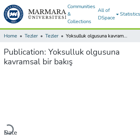
Communities
All of
&
Statistic
DSpace
Collections
Home
Tezler
Tezler
Yoksulluk olgusuna kavramsal bir bakış
Publication:
Yoksulluk olgusuna
kavramsal bir bakış
Loading...
Date