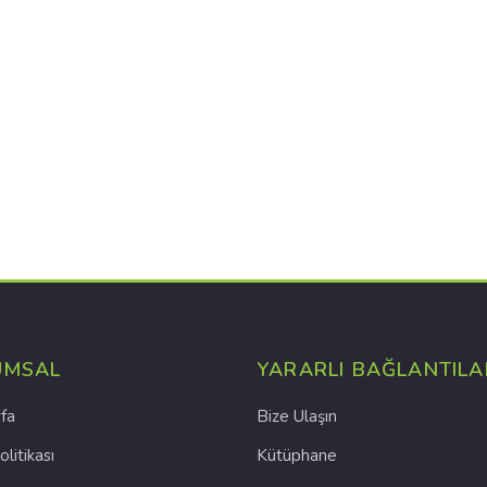
UMSAL
YARARLI BAĞLANTILA
fa
Bize Ulaşın
olitikası
Kütüphane