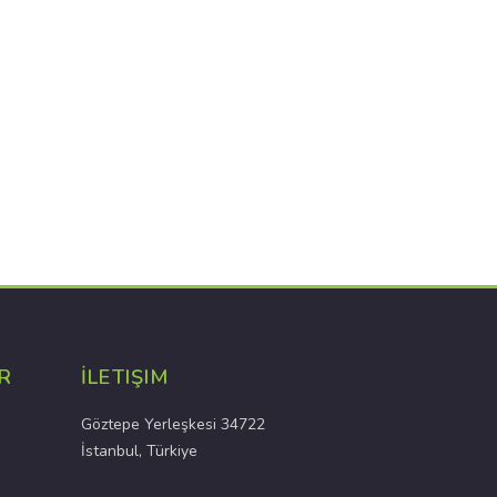
R
İLETIŞIM
Göztepe Yerleşkesi 34722
İstanbul, Türkiye