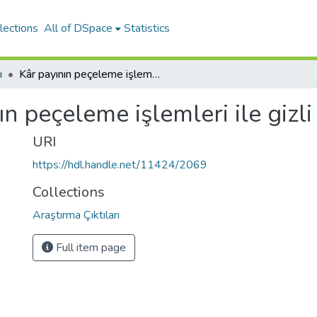
lections
All of DSpace
Statistics
ı
Kâr payının peçeleme işlemleri ile gizli şekilde dağıtılması
ın peçeleme işlemleri ile gizli
URI
https://hdl.handle.net/11424/2069
Collections
Araştırma Çıktıları
Full item page