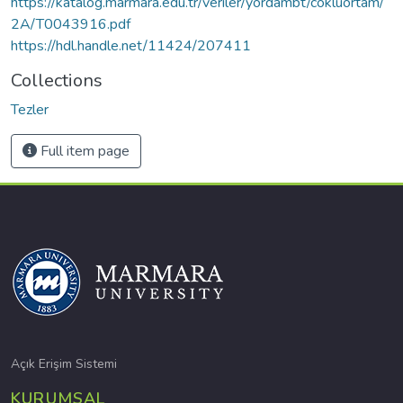
https://katalog.marmara.edu.tr/veriler/yordambt/cokluortam/
2A/T0043916.pdf
https://hdl.handle.net/11424/207411
Collections
Tezler
Full item page
Açık Erişim Sistemi
KURUMSAL