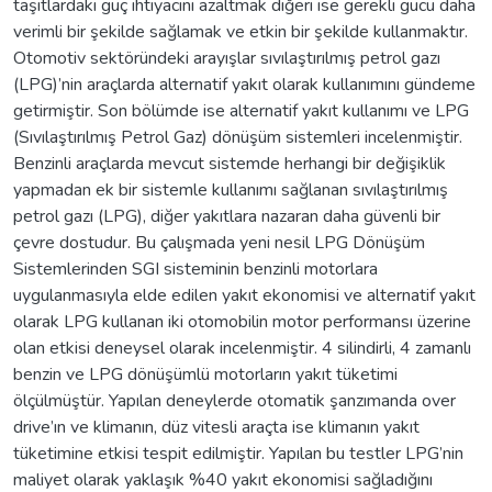
taşıtlardaki güç ihtiyacını azaltmak diğeri ise gerekli gücü daha
verimli bir şekilde sağlamak ve etkin bir şekilde kullanmaktır.
Otomotiv sektöründeki arayışlar sıvılaştırılmış petrol gazı
(LPG)’nin araçlarda alternatif yakıt olarak kullanımını gündeme
getirmiştir. Son bölümde ise alternatif yakıt kullanımı ve LPG
(Sıvılaştırılmış Petrol Gaz) dönüşüm sistemleri incelenmiştir.
Benzinli araçlarda mevcut sistemde herhangi bir değişiklik
yapmadan ek bir sistemle kullanımı sağlanan sıvılaştırılmış
petrol gazı (LPG), diğer yakıtlara nazaran daha güvenli bir
çevre dostudur. Bu çalışmada yeni nesil LPG Dönüşüm
Sistemlerinden SGI sisteminin benzinli motorlara
uygulanmasıyla elde edilen yakıt ekonomisi ve alternatif yakıt
olarak LPG kullanan iki otomobilin motor performansı üzerine
olan etkisi deneysel olarak incelenmiştir. 4 silindirli, 4 zamanlı
benzin ve LPG dönüşümlü motorların yakıt tüketimi
ölçülmüştür. Yapılan deneylerde otomatik şanzımanda over
drive’ın ve klimanın, düz vitesli araçta ise klimanın yakıt
tüketimine etkisi tespit edilmiştir. Yapılan bu testler LPG’nin
maliyet olarak yaklaşık %40 yakıt ekonomisi sağladığını