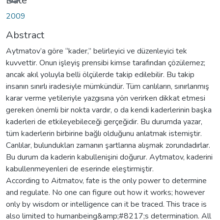
Date
2009
Abstract
Aytmatov’a göre “kader,” belirleyici ve düzenleyici tek
kuvvettir. Onun işleyiş prensibi kimse tarafından çözülemez;
ancak akıl yoluyla belli ölçülerde takip edilebilir. Bu takip
insanın sınırlı iradesiyle mümkündür. Tüm canlıların, sınırlanmış
karar verme yetileriyle yazgısına yön verirken dikkat etmesi
gereken önemli bir nokta vardır, o da kendi kaderlerinin başka
kaderleri de etkileyebileceği gerçeğidir. Bu durumda yazar,
tüm kaderlerin birbirine bağlı olduğunu anlatmak istemiştir.
Canlılar, bulundukları zamanın şartlarına alışmak zorundadırlar.
Bu durum da kaderin kabullenişini doğurur. Aytmatov, kaderini
kabullenmeyenleri de eserinde eleştirmiştir.
According to Aitmatov, fate is the only power to determine
and regulate. No one can figure out how it works; however
only by wisdom or intelligence can it be traced. This trace is
also limited to humanbeing&amp;#8217;s determination. All