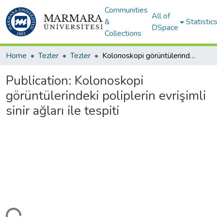
Communities
All of
&
Statistic
DSpace
Collections
Home
Tezler
Tezler
Kolonoskopi görüntülerindeki poliplerin evrişimli sinir ağları ile tespiti
Publication:
Kolonoskopi
görüntülerindeki poliplerin evrişimli
sinir ağları ile tespiti
ding...