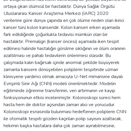
ortaya çıkan ölümcül bir hastalıktır. Dünya Sağlık Örgütü
Uluslararası Kanser Araştırma Merkezi (IARC) 2020
verilerine göre dünya çapında en çok ölüme neden olan ikinci
kanser türü kolon kanseridir. Kolon kanseri erken aşamada
fark edildiğinde çoğunlukla tedavisi mümkün olan bir
hastalıktır. Premalign (kanser öncesi) aşamada iken tespit
edilmesi halinde hastalığın görülme sıklığının ve ölüm oranının
azaltılması ve pahalı tedavilerin önlenmesi olasıdır. Bu
çalışmada kalın bağırsak içinde anormal şekilde büyüyerek
zamanla kansere dönüşebilen poliplerin tespitinde uzman
klinisyene yardımcı olmak amacıyla U-Net mimarisine dayalı
Evrişimli Sinir Ağı (CNN) modeli önerilmektedir. Modelin
eğitiminde öğrenme transferinin, veri artırmanın ve kayıp
fonksiyonunun etkisi incelenmiştir. Kolonoskopi süreci hem
hasta hem de doktor açısından zaman alıcı ve yorucudur.
Kolonoskopi esnasında bulunması hedeflenen poliplerin CNN
ile otomatik tespiti gözden kaçırılan polip sayısını azaltacak,
hekimin başka hastalara daha çok zaman ayırabilmesine,