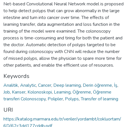
Net-based Convolutional Neural Network model is proposed
to help detect polyps that can grow abnormally in the large
intestine and turn into cancer over time. The effects of
learning transfer, data augmentation and loss function in the
training of the model were examined. The colonoscopy
process is time-consuming and tiring for both the patient and
the doctor. Automatic detection of polyps targeted to be
found during colonoscopy with CNN will reduce the number
of missed polyps, allow the physician to spare more time for
other patients, and enable the efficient use of resources.
Keywords
Analitik
,
Analytic
,
Cancer
,
Deep learning
,
Derin öğrenme
,
İş
,
Job
,
Kanser
,
Kolonoskopi
,
Learning
,
Öğrenme
,
Öğrenme
transferi Colonoscopy
,
Polipler
,
Polyps
,
Transfer of learning
URI
https://katalog.marmara.edu.tr/veriler/yordambt/cokluortam/
6D/62c3dd177cddb.pdf