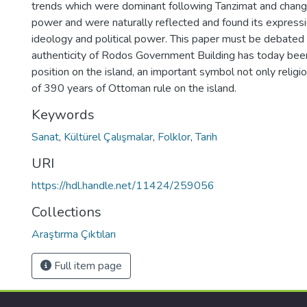
trends which were dominant following Tanzimat and changes
power and were naturally reflected and found its expressi
ideology and political power. This paper must be debated 
authenticity of Rodos Government Building has today been s
position on the island, an important symbol not only religi
of 390 years of Ottoman rule on the island.
Keywords
Sanat
,
Kültürel Çalışmalar
,
Folklor
,
Tarih
URI
https://hdl.handle.net/11424/259056
Collections
Araştırma Çıktıları
Full item page