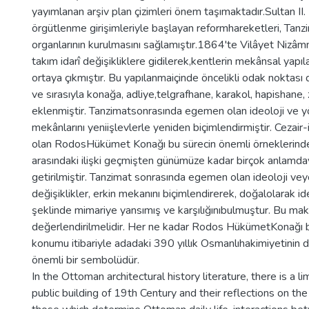
yayımlanan arşiv plan çizimleri önem taşımaktadır.Sultan 
örgütlenme girişimleriyle başlayan reformhareketleri, Tanzi
organlarının kurulmasını sağlamıştır.1864'te Vilâyet Nizâm
takım idarî değişikliklere gidilerek,kentlerin mekânsal yapı
ortaya çıkmıştır. Bu yapılanmaiçinde öncelikli odak noktası
ve sırasıyla konağa, adliye,telgrafhane, karakol, hapishane,
eklenmiştir. Tanzimatsonrasında egemen olan ideoloji ve yö
mekânlarını yeniişlevlerle yeniden biçimlendirmiştir. Cezair-
olan RodosHükümet Konağı bu sürecin önemli örneklerindend
arasındaki ilişki geçmişten günümüze kadar birçok anlamda
getirilmiştir. Tanzimat sonrasında egemen olan ideoloji v
değişiklikler, erkin mekanını biçimlendirerek, doğalolarak id
şeklinde mimariye yansımış ve karşılığınıbulmuştur. Bu m
değerlendirilmelidir. Her ne kadar Rodos HükümetKonağı
konumu itibariyle adadaki 390 yıllık Osmanlıhakimiyetinin din
önemli bir sembolüdür.
In the Ottoman architectural history literature, there is a 
public building of 19th Century and their reflections on the