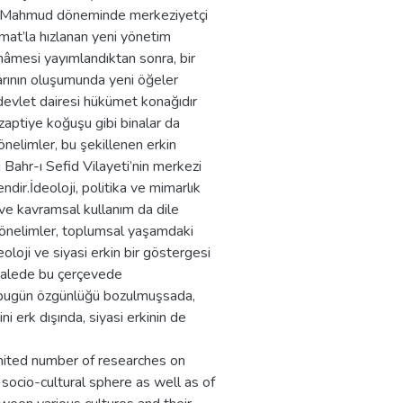
II. Mahmud döneminde merkeziyetçi
mat’la hızlanan yeni yönetim
nâmesi yayımlandıktan sonra, bir
larının oluşumunda yeni öğeler
 devlet dairesi hükümet konağıdır
 zaptiye koğuşu gibi binalar da
nelimler, bu şekillenen erkin
i Bahr-ı Sefid Vilayeti’nin merkezi
ir.İdeoloji, politika ve mimarlık
ve kavramsal kullanım da dile
eyönelimler, toplumsal yaşamdaki
eoloji ve siyasi erkin bir göstergesi
akalede bu çerçevede
 bugün özgünlüğü bozulmuşsada,
i erk dışında, siyasi erkinin de
limited number of researches on
 socio-cultural sphere as well as of