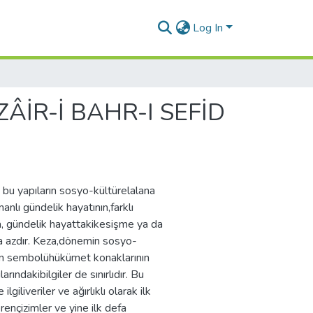
Log In
ÂİR-İ BAHR-I SEFİD
e bu yapıların sosyo-kültürelalana
lı gündelik hayatının,farklı
da, gündelik hayattakikesişme ya da
kça azdır. Keza,dönemin sosyo-
inin sembolühükümet konaklarının
ındakibilgiler de sınırlıdır. Bu
liveriler ve ağırlıklı olarak ilk
rençizimler ve yine ilk defa