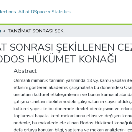
lections
All of DSpace
Statistics
ı
TANZİMAT SONRASI ŞEKİLLENEN CEZÂİR-İ BAHR-I SEFİD VİLÂYET MERKEZİ RODOS HÜKÜMET KONAĞI
T SONRASI ŞEKİLLENEN CEZ
RODOS HÜKÜMET KONAĞI
Abstract
Osmanlı mimarlık tarihinin yazımında 19.y.y. kamu yapıları il
etkisini gösteren akademik çalışmalarla bu dönemdeki Osman
unsurların kültürel etkileşimlerinin ve bunun kamusal alan
çatışma sınırlarını belirlemedeki çalışmalarının sayısı oldu
kültürel yapısı ile bu dönemde devlet ideolojisinin ve erk
toplumsal hayata, kent mekanlarına etkisi ve değişimi konular
nedenle, bu makalede ele alınan Rodos Hükümet konağı ile ilgi
defa ortaya konulan bilgi, saptama ve mekan analizlerini içe