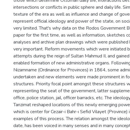
those which determine Ottoman daily life, interactions bet
intersections or conflicts in public sphere and daily life. S
texture of the era as well as influence and change of gove
represent official ideology and power of the state, on socia
very limited. That's why data on the Rodos Government Bui
paper for the first time, as well as information, sketches 
analyses and archive plan drawings which were published her
very important. Reform movements which were initiated by 
attempts during the reign of Sultan Mahmud II, and gained
enabled formation of new administrative organs. Following
Nizamname (Ordinance for Provinces) in 1864, some admin
undertaken and new elements were made prominent in for
structures. Priority focal point amongst these structures 
representing the seat of the government, latter suppleme
office, police station, jail, officer barracks, etc. The ideol
Tanzimat reshaped locations of this newly emerging powe
which is center for Cezair-i Bahr-ı Sefid Vilayet (Province)
examples of this process. The relation amongst the ideology
date, has been voiced in many senses and in many concept