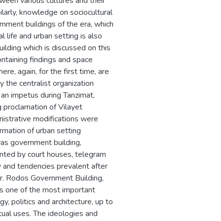
ween various cultures and their
imilarly, knowledge on sociocultural
rnment buildings of the era, which
l life and urban setting is also
lding which is discussed on this
containing findings and space
e, again, for the first time, are
the centralist organization
 an impetus during Tanzimat,
 proclamation of Vilayet
istrative modifications were
mation of urban setting
was government building,
nted by court houses, telegram
ogy and tendencies prevalent after
r. Rodos Government Building,
 is one of the most important
, politics and architecture, up to
ual uses. The ideologies and