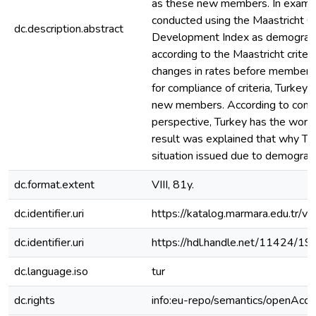
as these new members. In examina
conducted using the Maastricht C
dc.description.abstract
Development Index as demographic
according to the Maastricht criteri
changes in rates before member 
for compliance of criteria, Turkey 
new members. According to compar
perspective, Turkey has the worst 
result was explained that why Tur
situation issued due to demograp
dc.format.extent
VIII, 81y.
dc.identifier.uri
https://katalog.marmara.edu.tr/
dc.identifier.uri
https://hdl.handle.net/11424/1
dc.language.iso
tur
dc.rights
info:eu-repo/semantics/openAcce