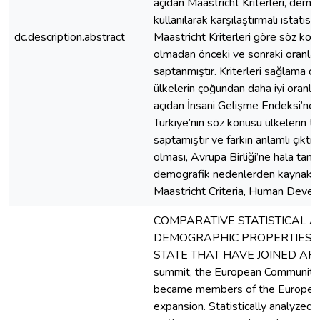
açıdan Maastricht Kriterleri, demo
kullanılarak karşılaştırmalı istatist
dc.description.abstract
Maastricht Kriterleri göre söz kon
olmadan önceki ve sonraki oranları
saptanmıştır. Kriterleri sağlama d
ülkelerin çoğundan daha iyi oranl
açıdan İnsani Gelişme Endeksi’ne g
Türkiye’nin söz konusu ülkelerin 
saptamıştır ve farkın anlamlı çıktı
olması, Avrupa Birliği’ne hala ta
demografik nedenlerden kaynaklan
Maastricht Criteria, Human Deve
COMPARATIVE STATISTICAL 
DEMOGRAPHIC PROPERTIES 
STATE THAT HAVE JOINED AFTER
summit, the European Community 
became members of the European 
expansion. Statistically analyze