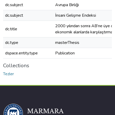
dc.subject
Avrupa Birliği
dc.subject
İnsani Gelişme Endeksi
2000 yılından sonra AB’ne üye ola
dc.title
ekonomik alanlarda karşılaştırmalı i
dc.type
masterThesis
dspace.entity.type
Publication
Collections
Tezler