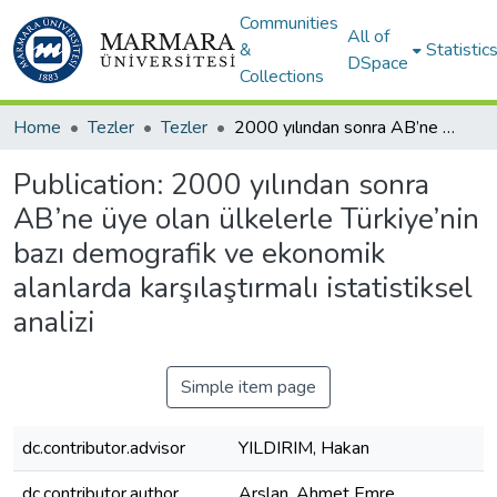
Communities
All of
&
Statistic
DSpace
Collections
Home
Tezler
Tezler
2000 yılından sonra AB’ne üye olan ülkelerle Türkiye’nin bazı demografik ve ekonomik alanlarda karşılaştırmalı istatistiksel analizi
Publication:
2000 yılından sonra
AB’ne üye olan ülkelerle Türkiye’nin
bazı demografik ve ekonomik
alanlarda karşılaştırmalı istatistiksel
analizi
Simple item page
dc.contributor.advisor
YILDIRIM, Hakan
dc.contributor.author
Arslan, Ahmet Emre