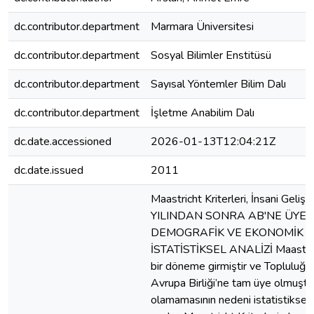
dc.contributor.department
Marmara Üniversitesi
dc.contributor.department
Sosyal Bilimler Enstitüsü
dc.contributor.department
Sayısal Yöntemler Bilim Dalı
dc.contributor.department
İşletme Anabilim Dalı
dc.date.accessioned
2026-01-13T12:04:21Z
dc.date.issued
2011
Maastricht Kriterleri, İnsani Gel
YILINDAN SONRA AB'NE ÜYE 
DEMOGRAFİK VE EKONOMİK 
İSTATİSTİKSEL ANALİZİ Maastrich
bir döneme girmiştir ve Topluluğu
Avrupa Birliği’ne tam üye olmuştur.
olamamasının nedeni istatistiksel