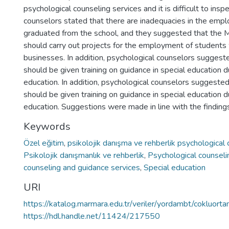
psychological counseling services and it is difficult to in
counselors stated that there are inadequacies in the em
graduated from the school, and they suggested that the Mi
should carry out projects for the employment of students 
businesses. In addition, psychological counselors suggest
should be given training on guidance in special education 
education. In addition, psychological counselors suggeste
should be given training on guidance in special education 
education. Suggestions were made in line with the finding
Keywords
Özel eğitim
,
psikolojik danışma ve rehberlik psychological
Psikolojik danışmanlık ve rehberlik
,
Psychological counseli
counseling and guidance services
,
Special education
URI
https://katalog.marmara.edu.tr/veriler/yordambt/cokluo
https://hdl.handle.net/11424/217550