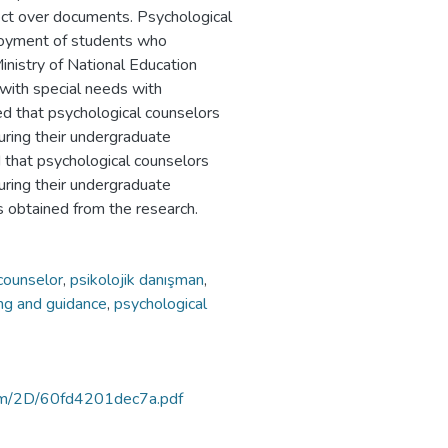
spect over documents. Psychological
ployment of students who
nistry of National Education
with special needs with
ed that psychological counselors
during their undergraduate
d that psychological counselors
during their undergraduate
s obtained from the research.
 counselor
,
psikolojik danışman
,
ng and guidance
,
psychological
rtam/2D/60fd4201dec7a.pdf