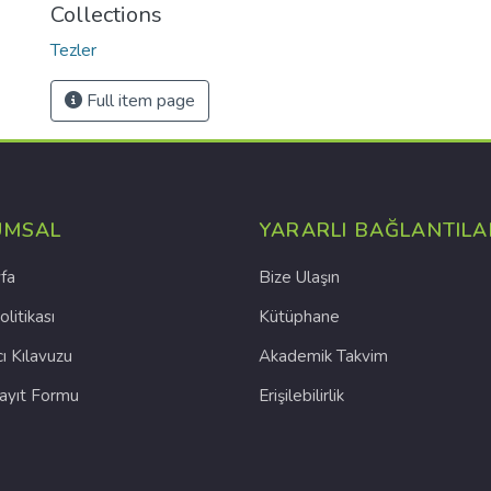
Collections
Tezler
Full item page
UMSAL
YARARLI BAĞLANTILA
fa
Bize Ulaşın
olitikası
Kütüphane
cı Kılavuzu
Akademik Takvim
Kayıt Formu
Erişilebilirlik