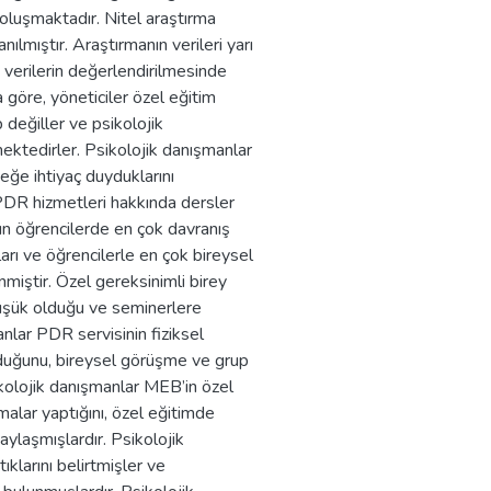
oluşmaktadır. Nitel araştırma
ılmıştır. Araştırmanın verileri yarı
n verilerin değerlendirilmesinde
 göre, yöneticiler özel eğitim
değiller ve psikolojik
ektedirler. Psikolojik danışmanlar
ğe ihtiyaç duyduklarını
 PDR hizmetleri hakkında dersler
ın öğrencilerde en çok davranış
ları ve öğrencilerle en çok bireysel
enmiştir. Özel gereksinimli birey
in düşük olduğu ve seminerlere
anlar PDR servisinin fiziksel
olduğunu, bireysel görüşme ve grup
sikolojik danışmanlar MEB’in özel
malar yaptığını, özel eğitimde
aylaşmışlardır. Psikolojik
klarını belirtmişler ve