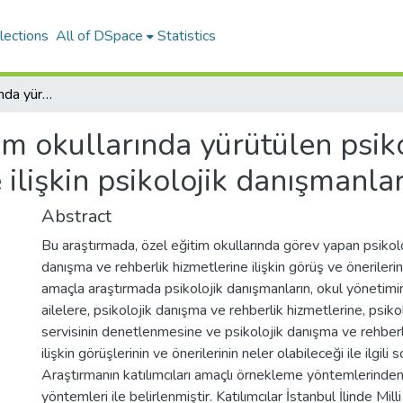
lections
All of DSpace
Statistics
Özel eğitim okullarında yürütülen psikolojik danışma ve rehberlik hizmetlerine ilişkin psikolojik danışmanların görüş ve önerileri
im okullarında yürütülen psik
 ilişkin psikolojik danışmanlar
Abstract
Bu araştırmada, özel eğitim okullarında görev yapan psikolo
danışma ve rehberlik hizmetlerine ilişkin görüş ve önerileri
amaçla araştırmada psikolojik danışmanların, okul yönetimi
ailelere, psikolojik danışma ve rehberlik hizmetlerine, psik
servisinin denetlenmesine ve psikolojik danışma ve rehberlik
ilişkin görüşlerinin ve önerilerinin neler olabileceği ile ilgili 
Araştırmanın katılımcıları amaçlı örnekleme yöntemlerinde
yöntemleri ile belirlenmiştir. Katılımcılar İstanbul İlinde Mill