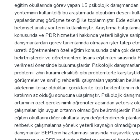
eğitim okullarında görev yapan 15 psikolojik danışmandan 
yönteminin kullanıldığı bu araştırmada olgubilim deseni kullan
yapılandırılmış görüşme tekniği ile toplanmıştır. Elde edile
betimsel analiz yöntemi kullanılmıştır. Araştırma bulgularına
konusunda ve PDR hizmetleri hakkında yeterli bilgiye sahip 
danışmanlardan görev tanımlarında olmayan işler talep etm
ücretli öğretmenlerin özel eğitim konusunda daha çok deste
belirtmişlerdir ve öğretmenlere lisans eğitimleri sırasında
verilmesi önerisinde bulunmuşlardır. Psikolojik danışmanlar
problemi, zihin kuramı eksikliği gibi problemlerle karşılaştık
görüşmeler ve sınıf içi rehberlik çalışmaları yaptıkları belirl
ailelerinin ilgisiz oldukları, çocukları ile ilgili beklentilerin
katılımın az olduğu sonucuna ulaşılmıştır. Psikolojik danışm
ortamının özel gereksinimli öğrenciler açısından yetersiz 
çalışmaları için uygun ortamın olmadığını belirtmişlerdir. P
eğitim okullarını diğer okullarla aynı değerlendirerek planla
rehberlik çalışmalarına yönelik yeterli kaynağın olmadığını p
danışmanlar BEP’lerin hazırlanması sırasında müşavirlik yaptı