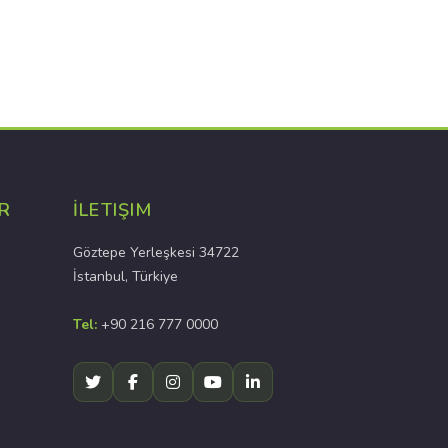
R
İLETIŞIM
Göztepe Yerleşkesi 34722
İstanbul, Türkiye
Tel:
+90 216 777 0000