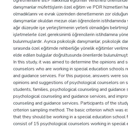
öğretmenlere BEP hakkında eğitimler verilmesi önerisinde 
danışmanlar müfettişlerin özel eğitim ve PDR hizmetleri hak
olmadıklarını ve evrak üzerinden denetlemenin zor olduğun
danışmanlar okuldan mezun olan öğrencilerin istihdamında y
ağır düzeyde işe yerleştirmenin yeterli olmadığını belirtmiş
işletmelerle özel gereksinimli öğrencilerin istihdamına yön
bulunmuşlardır. Ayrıca psikolojik danışmanlar, psikolojik da
sırasında özel eğitimde rehberliğe yönelik eğitimler verilm
elde edilen bulgular doğrultusunda önerilerde bulunulmuşt
In this study, it was aimed to determine the opinions and 
counselors who are working in special education schools r
and guidance services. For this purpose, answers were so
opinions and suggestions of psychological counselors on
students, families, psychological counseling and guidance s
psychological counseling and guidance services, and impr
counseling and guidance services. Participants of the stu
criterion sampling method. The basic criterion which was 
that they should be working in a special education school f
consist of 15 psychological counselors working in special e