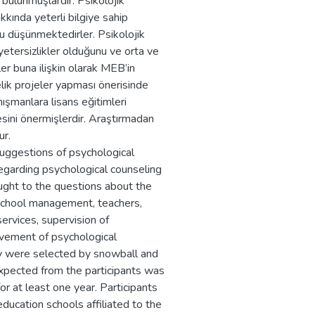
bulunmuşlardır. Psikolojik
kında yeterli bilgiye sahip
u düşünmektedirler. Psikolojik
etersizlikler olduğunu ve orta ve
ler buna ilişkin olarak MEB’in
elik projeler yapması önerisinde
nışmanlara lisans eğitimleri
esini önermişlerdir. Araştırmadan
ur.
suggestions of psychological
egarding psychological counseling
ught to the questions about the
 school management, teachers,
ervices, supervision of
ovement of psychological
dy were selected by snowball and
expected from the participants was
or at least one year. Participants
ducation schools affiliated to the