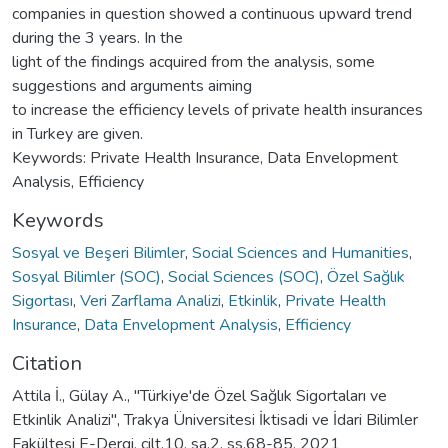
companies in question showed a continuous upward trend
during the 3 years. In the
light of the findings acquired from the analysis, some
suggestions and arguments aiming
to increase the efficiency levels of private health insurances
in Turkey are given.
Keywords: Private Health Insurance, Data Envelopment
Analysis, Efficiency
Keywords
Sosyal ve Beşeri Bilimler
,
Social Sciences and Humanities
,
Sosyal Bilimler (SOC)
,
Social Sciences (SOC)
,
Özel Sağlık
Sigortası
,
Veri Zarflama Analizi
,
Etkinlik
,
Private Health
Insurance
,
Data Envelopment Analysis
,
Efficiency
Citation
Attila İ., Gülay A., "Türkiye'de Özel Sağlık Sigortaları ve
Etkinlik Analizi", Trakya Üniversitesi İktisadi ve İdari Bilimler
Fakültesi E-Dergi, cilt.10, sa.2, ss.68-85, 2021