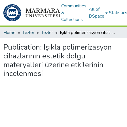
Communities
All of
&
Statistic
DSpace
Collections
Home
Tezler
Tezler
Işıkla polimerizasyon cihazlarının estetik dolgu materyalleri üzerine etkilerinin incelenmesi
Publication:
Işıkla polimerizasyon
cihazlarının estetik dolgu
materyalleri üzerine etkilerinin
incelenmesi