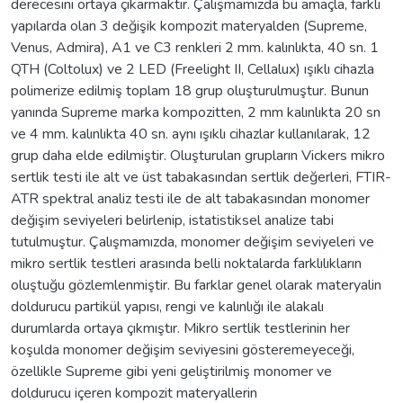
derecesini ortaya çıkarmaktır. Çalışmamızda bu amaçla, farklı
yapılarda olan 3 değişik kompozit materyalden (Supreme,
Venus, Admira), A1 ve C3 renkleri 2 mm. kalınlıkta, 40 sn. 1
QTH (Coltolux) ve 2 LED (Freelight II, Cellalux) ışıklı cihazla
polimerize edilmiş toplam 18 grup oluşturulmuştur. Bunun
yanında Supreme marka kompozitten, 2 mm kalınlıkta 20 sn
ve 4 mm. kalınlıkta 40 sn. aynı ışıklı cihazlar kullanılarak, 12
grup daha elde edilmiştir. Oluşturulan grupların Vickers mikro
sertlik testi ile alt ve üst tabakasından sertlik değerleri, FTIR-
ATR spektral analiz testi ile de alt tabakasından monomer
değişim seviyeleri belirlenip, istatistiksel analize tabi
tutulmuştur. Çalışmamızda, monomer değişim seviyeleri ve
mikro sertlik testleri arasında belli noktalarda farklılıkların
oluştuğu gözlemlenmiştir. Bu farklar genel olarak materyalin
doldurucu partikül yapısı, rengi ve kalınlığı ile alakalı
durumlarda ortaya çıkmıştır. Mikro sertlik testlerinin her
koşulda monomer değişim seviyesini gösteremeyeceği,
özellikle Supreme gibi yeni geliştirilmiş monomer ve
doldurucu içeren kompozit materyallerin