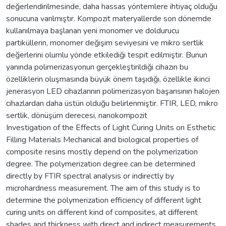
değerlendirilmesinde, daha hassas yöntemlere ihtiyaç olduğu
sonucuna varılmıştır. Kompozit materyallerde son dönemde
kullanılmaya başlanan yeni monomer ve doldurucu
partiküllerin, monomer değişim seviyesini ve mikro sertlik
değerlerini olumlu yönde etkilediği tespit edilmiştir. Bunun
yanında polimerizasyonun gerçekleştirildiği cihazın bu
özelliklerin oluşmasında büyük önem taşıdığı, özellikle ikinci
jenerasyon LED cihazlarının polimerizasyon başarısının halojen
cihazlardan daha üstün olduğu belirlenmiştir. FTIR, LED, mikro
sertlik, dönüşüm derecesi, nanokompozit
Investigation of the Effects of Light Curing Units on Esthetic
Filling Materials Mechanical and biological properties of
composite resins mostly depend on the polymerization
degree. The polymerization degree can be determined
directly by FTIR spectral analysis or indirectly by
microhardness measurement. The aim of this study is to
determine the polymerization efficiency of different light
curing units on different kind of composites, at different
shades and thickness with direct and indirect measurements