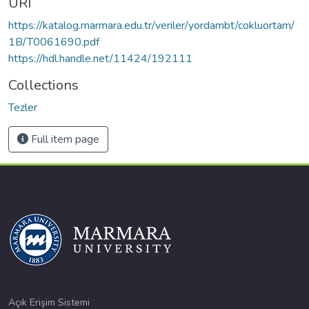
URI
https://katalog.marmara.edu.tr/veriler/yordambt/cokluortam/
1B/T0061690.pdf
https://hdl.handle.net/11424/192111
Collections
Tezler
Full item page
Açık Erişim Sistemi