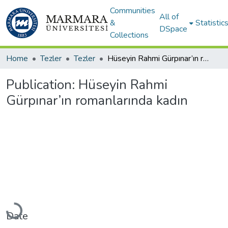
Communities
All of
&
Statistic
DSpace
Collections
Home
Tezler
Tezler
Hüseyin Rahmi Gürpınar’ın romanlarında kadın
Publication:
Hüseyin Rahmi
Gürpınar’ın romanlarında kadın
Loading...
Date