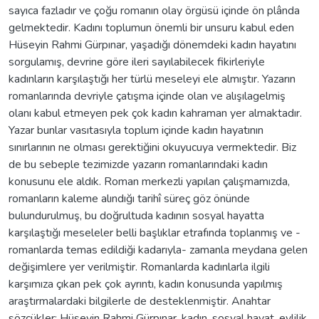
sayıca fazladır ve çoğu romanın olay örgüsü içinde ön plânda
gelmektedir. Kadını toplumun önemli bir unsuru kabul eden
Hüseyin Rahmi Gürpınar, yaşadığı dönemdeki kadın hayatını
sorgulamış, devrine göre ileri sayılabilecek fikirleriyle
kadınların karşılaştığı her türlü meseleyi ele almıştır. Yazarın
romanlarında devriyle çatışma içinde olan ve alışılagelmiş
olanı kabul etmeyen pek çok kadın kahraman yer almaktadır.
Yazar bunlar vasıtasıyla toplum içinde kadın hayatının
sınırlarının ne olması gerektiğini okuyucuya vermektedir. Biz
de bu sebeple tezimizde yazarın romanlarındaki kadın
konusunu ele aldık. Roman merkezli yapılan çalışmamızda,
romanların kaleme alındığı tarihî süreç göz önünde
bulundurulmuş, bu doğrultuda kadının sosyal hayatta
karşılaştığı meseleler belli başlıklar etrafında toplanmış ve -
romanlarda temas edildiği kadarıyla- zamanla meydana gelen
değişimlere yer verilmiştir. Romanlarda kadınlarla ilgili
karşımıza çıkan pek çok ayrıntı, kadın konusunda yapılmış
araştırmalardaki bilgilerle de desteklenmiştir. Anahtar
sözcükler: Hüseyin Rahmi Gürpınar, kadın, sosyal hayat, evlilik,