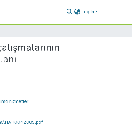
Log In
alışmalarının
lanı
ımcı hizmetler
rtam/1B/T0042089.pdf