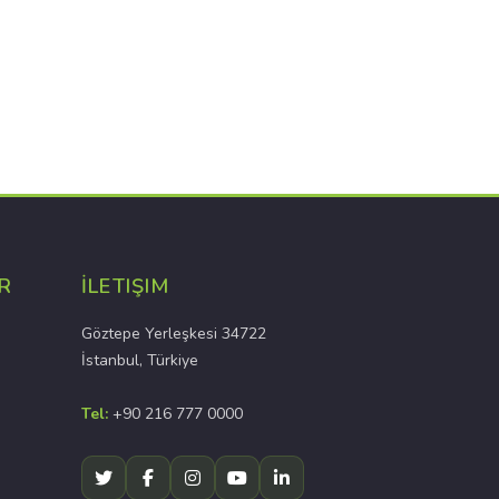
R
İLETIŞIM
Göztepe Yerleşkesi 34722
İstanbul, Türkiye
Tel:
+90 216 777 0000