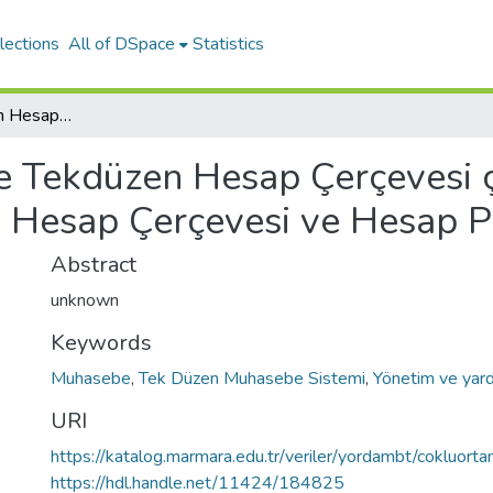
lections
All of DSpace
Statistics
Türkiye’de Tekdüzen Hesap Çerçevesi çalışmalarının incelenmesi Tekdüzen Hesap Çerçevesi ve Hesap Planı
e Tekdüzen Hesap Çerçevesi ç
 Hesap Çerçevesi ve Hesap P
Abstract
unknown
Keywords
Muhasebe
,
Tek Düzen Muhasebe Sistemi
,
Yönetim ve yard
URI
https://katalog.marmara.edu.tr/veriler/yordambt/cokluo
https://hdl.handle.net/11424/184825