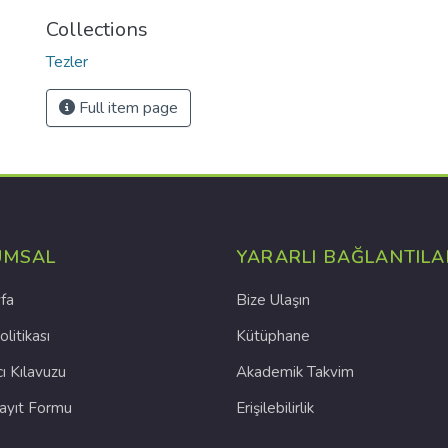
Collections
Tezler
Full item page
UMSAL
YARARLI BAĞLANTILA
fa
Bize Ulaşın
olitikası
Kütüphane
cı Kılavuzu
Akademik Takvim
Kayıt Formu
Erişilebilirlik