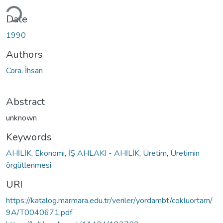
ding...
Date
1990
Authors
Cora, İhsan
Abstract
unknown
Keywords
AHİLİK
,
Ekonomi
,
İŞ AHLAKI - AHİLİK
,
Üretim
,
Üretimin
örgütlenmesi
URI
https://katalog.marmara.edu.tr/veriler/yordambt/cokluortam/
9A/T0040671.pdf