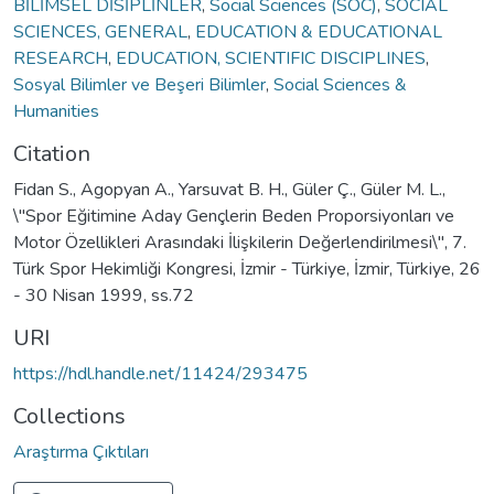
BİLİMSEL DİSİPLİNLER
,
Social Sciences (SOC)
,
SOCIAL
SCIENCES, GENERAL
,
EDUCATION & EDUCATIONAL
RESEARCH
,
EDUCATION, SCIENTIFIC DISCIPLINES
,
Sosyal Bilimler ve Beşeri Bilimler
,
Social Sciences &
Humanities
Citation
Fidan S., Agopyan A., Yarsuvat B. H., Güler Ç., Güler M. L.,
\"Spor Eğitimine Aday Gençlerin Beden Proporsiyonları ve
Motor Özellikleri Arasındaki İlişkilerin Değerlendirilmesi\", 7.
Türk Spor Hekimliği Kongresi, İzmir - Türkiye, İzmir, Türkiye, 26
- 30 Nisan 1999, ss.72
URI
https://hdl.handle.net/11424/293475
Collections
Araştırma Çıktıları