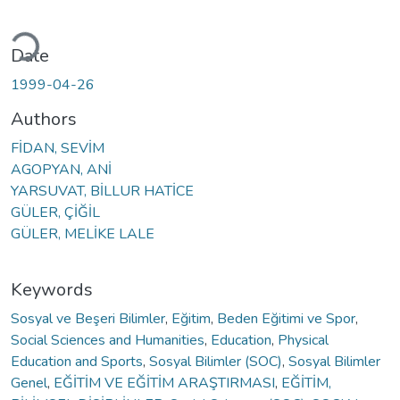
ading...
Date
1999-04-26
Authors
FİDAN, SEVİM
AGOPYAN, ANİ
YARSUVAT, BİLLUR HATİCE
GÜLER, ÇİĞİL
GÜLER, MELİKE LALE
Keywords
Sosyal ve Beşeri Bilimler
,
Eğitim
,
Beden Eğitimi ve Spor
,
Social Sciences and Humanities
,
Education
,
Physical
Education and Sports
,
Sosyal Bilimler (SOC)
,
Sosyal Bilimler
Genel
,
EĞİTİM VE EĞİTİM ARAŞTIRMASI
,
EĞİTİM,