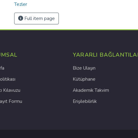
Tezler
Full item page
UMSAL
YARARLI BAĞLANTILA
fa
Bize Ulaşın
olitikası
Kütüphane
cı Kılavuzu
Akademik Takvim
Kayıt Formu
Erişilebilirlik