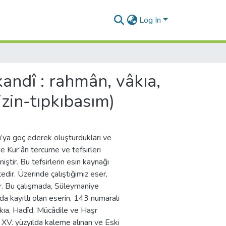
Log In
andî : rahmân, vâkıa,
zin-tıpkıbasım)
u’ya göç ederek oluşturdukları ve
de Kur’ân tercüme ve tefsirleri
ştir. Bu tefsirlerin esin kaynağı
dir. Üzerinde çalıştığımız eser,
r. Bu çalışmada, Süleymaniye
kayıtlı olan eserin, 143 numaralı
kıa, Hadîd, Mücâdile ve Haşr
ir. XV. yüzyılda kaleme alınan ve Eski