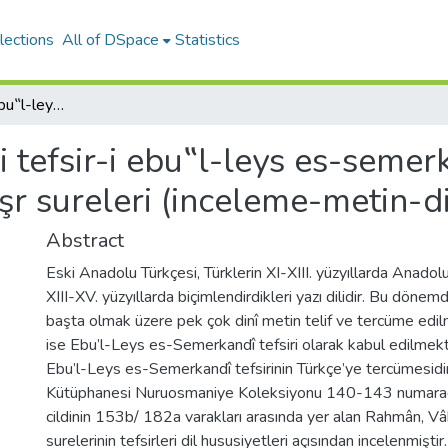
lections
All of DSpace
Statistics
Tercüme-i tefsir-i ebu‟l-leys es-semerkandî : rahmân, vâkıa, hadîd, mücâdile ve haşr sureleri (inceleme-metin-dizin-tıpkıbasım)
 tefsir-i ebu‟l-leys es-semerk
şr sureleri (inceleme-metin-di
Abstract
Eski Anadolu Türkçesi, Türklerin XI-XIII. yüzyıllarda Anadol
XIII-XV. yüzyıllarda biçimlendirdikleri yazı dilidir. Bu dönem
başta olmak üzere pek çok dinî metin telif ve tercüme edilmi
ise Ebu’l-Leys es-Semerkandî tefsiri olarak kabul edilmekte
Ebu’l-Leys es-Semerkandî tefsirinin Türkçe’ye tercümesidi
Kütüphanesi Nuruosmaniye Koleksiyonu 140-143 numarada 
cildinin 153b/ 182a varakları arasında yer alan Rahmân, Vâ
surelerinin tefsirleri dil hususiyetleri açısından incelenmişt