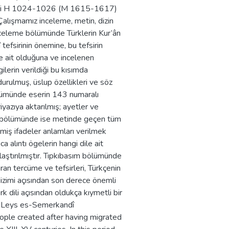
tarihi H 1024-1026 (M 1615-1617)
 Çalışmamız inceleme, metin, dizin
celeme bölümünde Türklerin Kur’ân
efsirinin önemine, bu tefsirin
me ait olduğuna ve incelenen
gilerin verildiği bu kısımda
durulmuş, üslup özellikleri ve söz
ölümünde eserin 143 numaralı
iyazıya aktarılmış; ayetler ve
Dizin bölümünde ise metinde geçen tüm
şmiş ifadeler anlamları verilmek
ca alıntı ögelerin hangi dile ait
ılaştırılmıştır. Tıpkıbasım bölümünde
ran tercüme ve tefsirleri, Türkçenin
 dizimi açısından son derece önemli
rk dili açısından oldukça kıymetli bir
u’l-Leys es-Semerkandî
eople created after having migrated