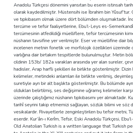
Anadolu Türkçesi dönemini yansıtan bu eserin istinsah 
olarak kaydedilmiştir. Müstensihi ise İbrahim bin Yûsuf’tur.
ve tıpkıbasım olmak üzere dört bölümden oluşmaktadır. İn
tercüme ve tefsir faaliyetlerine, Ebu’l-Leys es-Semerkandî t
tercümesinin atfedildiği müelliflere, tefsir tercümesinin ki
nüshanın tavsifine yer verilmiştir. Eser ve müellifine dair bil
incelenen metnin fonetik ve morfolojik özellikleri üzerinde 
varlığına dair birtakım tespitlerde bulunulmuştur. Metin b
cildinin 153b/ 182a varakları arasında yer alan sureler, çevr
hadisler, Arap harfli şekilleri ile birlikte gösterilmiştir. 
kelimeler, metindeki anlamları ile birlikte verilmiş, deyimle
suretiyle ayrı bir alt başlıkta gösterilmiştir. Bu bölümde ayrı
oldukları belirtilmiş, ses değişimine uğramış kelimeler karş
üzerinde çalıştığımız nüshanın tıpkıbasımı yer almaktadır. Ku
tarihî seyrini takip etmemizi sağlayan, sözlük bilimi ve söz
vesikalardır. Rivayetlerle zenginleştirilen bu tefsir metni, Tü
eserdir. Kur’ân-ı Kerîm, Tefsir, Eski Anadolu Türkçesi, Eb
Old Anatolian Turkish is a written language that Turkish p