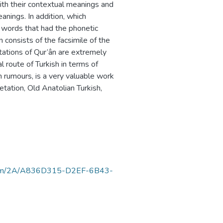
with their contextual meanings and
anings. In addition, which
words that had the phonetic
 consists of the facsimile of the
tations of Qur’ân are extremely
 route of Turkish in terms of
 rumours, is a very valuable work
tation, Old Anatolian Turkish,
luortam/2A/A836D315-D2EF-6B43-