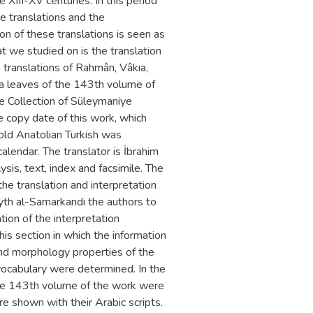
he XIII-XV centuries. In this period
e translations and the
on of these translations is seen as
t we studied on is the translation
e translations of Rahmân, Vâkıa,
a leaves of the 143th volume of
 Collection of Süleymaniye
e copy date of this work, which
 old Anatolian Turkish was
lendar. The translator is İbrahim
ysis, text, index and facsimile. The
the translation and interpretation
ayth al-Samarkandi the authors to
ion of the interpretation
is section in which the information
and morphology properties of the
vocabulary were determined. In the
the 143th volume of the work were
e shown with their Arabic scripts.