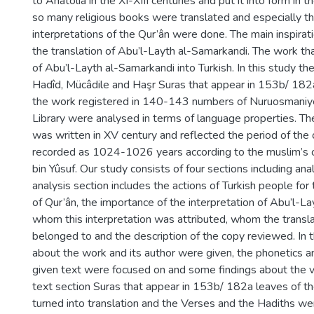
to Anatolia in the XI-XIII centuries and put it into form in t
so many religious books were translated and especially th
interpretations of the Qur’ân were done. The main inspirati
the translation of Abu’l-Layth al-Samarkandi. The work tha
of Abu’l-Layth al-Samarkandi into Turkish. In this study th
Hadîd, Mücâdile and Haşr Suras that appear in 153b/ 182
the work registered in 140-143 numbers of Nuruosmaniye
Library were analysed in terms of language properties. Th
was written in XV century and reflected the period of the
recorded as 1024-1026 years according to the muslim’s ca
bin Yûsuf. Our study consists of four sections including anal
analysis section includes the actions of Turkish people for 
of Qur’ân, the importance of the interpretation of Abu’l-L
whom this interpretation was attributed, whom the translat
belonged to and the description of the copy reviewed. In th
about the work and its author were given, the phonetics 
given text were focused on and some findings about the 
text section Suras that appear in 153b/ 182a leaves of 
turned into translation and the Verses and the Hadiths wer