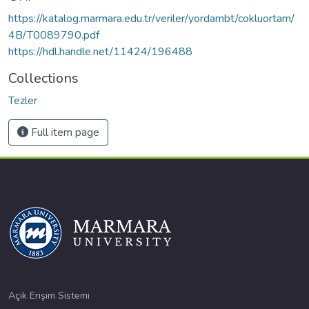
https://katalog.marmara.edu.tr/veriler/yordambt/cokluortam/
4B/T0089790.pdf
https://hdl.handle.net/11424/196488
Collections
Tezler
Full item page
Açık Erişim Sistemi