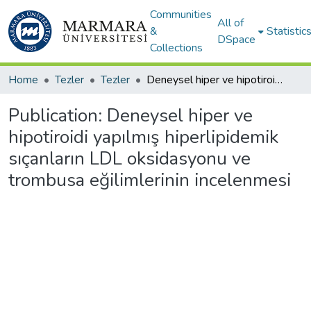
Communities
All of
&
Statistic
DSpace
Collections
Home
Tezler
Tezler
Deneysel hiper ve hipotiroidi yapılmış hiperlipidemik sıçanların LDL oksidasyonu ve trombusa eğilimlerinin incelenmesi
Publication:
Deneysel hiper ve
hipotiroidi yapılmış hiperlipidemik
sıçanların LDL oksidasyonu ve
trombusa eğilimlerinin incelenmesi