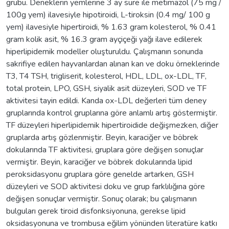
grubu. Deneklerin yemlerine 3 ay süre ile metimazol (75 mg /
100g yem) ilavesiyle hipotiroidi, L-tiroksin (0.4 mg/ 100 g
yem) ilavesiyle hipertiroidi, % 1.63 gram kolesterol, % 0.41
gram kolik asit, % 16.3 gram ayçiçeği yağı ilave edilerek
hiperlipidemik modeller oluşturuldu. Çalışmanın sonunda
sakrifiye edilen hayvanlardan alınan kan ve doku örneklerinde
T3, T4 TSH, trigliserit, kolesterol, HDL, LDL, ox-LDL, TF,
total protein, LPO, GSH, siyalik asit düzeyleri, SOD ve TF
aktivitesi tayin edildi. Kanda ox-LDL değerleri tüm deney
gruplarında kontrol gruplarına göre anlamlı artış göstermiştir.
TF düzeyleri hiperlipidemik hipertiroidide değişmezken, diğer
gruplarda artış gözlenmiştir. Beyin, karaciğer ve böbrek
dokularında TF aktivitesi, gruplara göre değişen sonuçlar
vermiştir. Beyin, karaciğer ve böbrek dokularında lipid
peroksidasyonu gruplara göre genelde artarken, GSH
düzeyleri ve SOD aktivitesi doku ve grup farklılığına göre
değişen sonuçlar vermiştir. Sonuç olarak; bu çalışmanın
bulguları gerek tiroid disfonksiyonuna, gerekse lipid
oksidasyonuna ve trombusa eğilim yönünden literatüre katkı