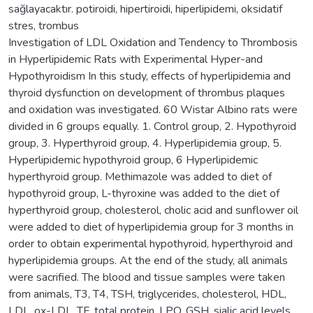
sağlayacaktır. potiroidi, hipertiroidi, hiperlipidemi, oksidatif
stres, trombus
Investigation of LDL Oxidation and Tendency to Thrombosis
in Hyperlipidemic Rats with Experimental Hyper-and
Hypothyroidism In this study, effects of hyperlipidemia and
thyroid dysfunction on development of thrombus plaques
and oxidation was investigated. 60 Wistar Albino rats were
divided in 6 groups equally. 1. Control group, 2. Hypothyroid
group, 3. Hyperthyroid group, 4. Hyperlipidemia group, 5.
Hyperlipidemic hypothyroid group, 6 Hyperlipidemic
hyperthyroid group. Methimazole was added to diet of
hypothyroid group, L-thyroxine was added to the diet of
hyperthyroid group, cholesterol, cholic acid and sunflower oil
were added to diet of hyperlipidemia group for 3 months in
order to obtain experimental hypothyroid, hyperthyroid and
hyperlipidemia groups. At the end of the study, all animals
were sacrified. The blood and tissue samples were taken
from animals, T3, T4, TSH, triglycerides, cholesterol, HDL,
LDL, ox-LDL, TF, total protein, LPO, GSH, sialic acid levels,