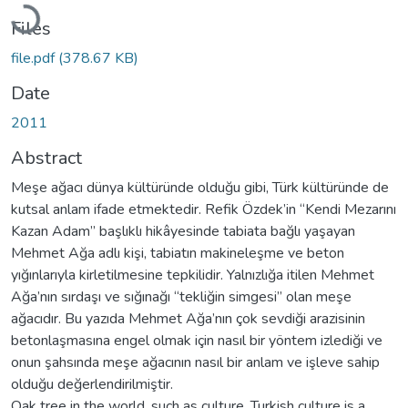
Loading...
Files
file.pdf
(378.67 KB)
Date
2011
Abstract
Meşe ağacı dünya kültüründe olduğu gibi, Türk kültüründe de
kutsal anlam ifade etmektedir. Refik Özdek’in “Kendi Mezarını
Kazan Adam” başlıklı hikâyesinde tabiata bağlı yaşayan
Mehmet Ağa adlı kişi, tabiatın makineleşme ve beton
yığınlarıyla kirletilmesine tepkilidir. Yalnızlığa itilen Mehmet
Ağa’nın sırdaşı ve sığınağı “tekliğin simgesi” olan meşe
ağacıdır. Bu yazıda Mehmet Ağa’nın çok sevdiği arazisinin
betonlaşmasına engel olmak için nasıl bir yöntem izlediği ve
onun şahsında meşe ağacının nasıl bir anlam ve işleve sahip
olduğu değerlendirilmiştir.
Oak tree in the world, such as culture, Turkish culture is a