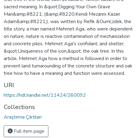
sacred meaning. İn &quot;Digging Your Own Grave
Man&amp;#8221; (&amp;#8220;Kendi Mezarını Kazan
Adam&amp;#8221;), was written by Refik &Ouml;zdek, the
title story, a man named Mehmet Aga, who were dependent
on nature, nature is reactive contamination of mechanization
and concrete piles. Mehmet Aga's confidant, and shelter,
&quot;Uniqueness of the icon,&quot; the oak tree. In this
article, Mehmet Aga how a method is followed in order to
prevent land turnarounding of the concrete structure and oak
tree how to have a meaning and function were assessed.
URI
https://hdl.handle.net/11424/260092
Collections
Araştırma Çıktıları
Full item page