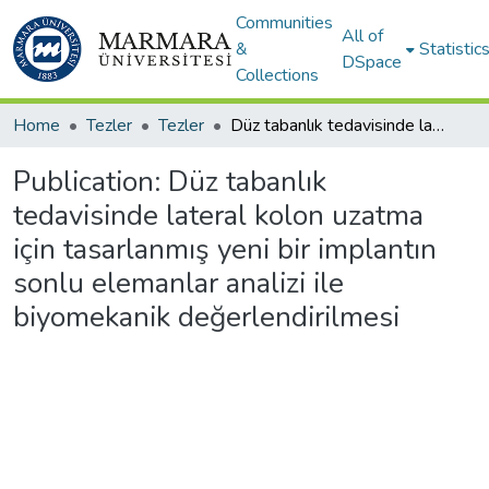
Communities
All of
&
Statistic
DSpace
Collections
Home
Tezler
Tezler
Düz tabanlık tedavisinde lateral kolon uzatma için tasarlanmış yeni bir implantın sonlu elemanlar analizi ile biyomekanik değerlendirilmesi
Publication:
Düz tabanlık
tedavisinde lateral kolon uzatma
için tasarlanmış yeni bir implantın
sonlu elemanlar analizi ile
biyomekanik değerlendirilmesi