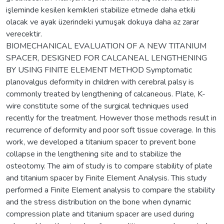
işleminde kesilen kemikleri stabilize etmede daha etkili
olacak ve ayak üzerindeki yumuşak dokuya daha az zarar
verecektir.
BIOMECHANICAL EVALUATION OF A NEW TITANIUM
SPACER, DESIGNED FOR CALCANEAL LENGTHENING
BY USING FINITE ELEMENT METHOD Symptomatic
planovalgus deformity in children with cerebral palsy is
commonly treated by lengthening of calcaneous. Plate, K-
wire constitute some of the surgical techniques used
recently for the treatment. However those methods result in
recurrence of deformity and poor soft tissue coverage. In this
work, we developed a titanium spacer to prevent bone
collapse in the lengthening site and to stabilize the
osteotomy. The aim of study is to compare stability of plate
and titanium spacer by Finite Element Analysis. This study
performed a Finite Element analysis to compare the stability
and the stress distribution on the bone when dynamic
compression plate and titanium spacer are used during