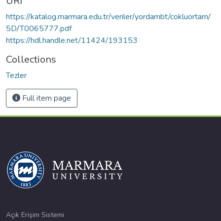
URI
https://katalog.marmara.edu.tr/veriler/yordambt/cokluortam/
5D/T0065777.pdf
https://hdl.handle.net/11424/193153
Collections
Tezler
Full item page
Açık Erişim Sistemi