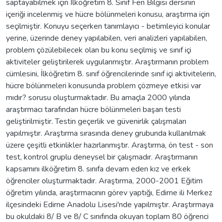
saptayabilmek için İlköğretim 8. Sınıf Fen Bilgisi dersinin
içeriği incelenmiş ve hücre bölünmeleri konusu, araştırma için
seçilmiştir. Konuyu seçerken tanımlayıcı - betimleyici konular
yerine, üzerinde deney yapılabilen, veri analizleri yapılabilen,
problem çözülebilecek olan bu konu seçilmiş ve sınıf içi
aktiviteler geliştirilerek uygulanmıştır. Araştırmanın problem
cümlesini, İlköğretim 8. sınıf öğrencilerinde sınıf içi aktivitelerin,
hücre bölünmeleri konusunda problem çözmeye etkisi var
mıdır? sorusu oluşturmaktadır. Bu amaçla 2000 yılında
araştırmacı tarafından hücre bölünmeleri başarı testi
geliştirilmiştir. Testin geçerlik ve güvenirlik çalışmaları
yapılmıştır. Araştırma sırasında deney grubunda kullanılmak
üzere çeşitli etkinlikler hazırlanmıştır. Araştırma, ön test - son
test, kontrol gruplu deneysel bir çalışmadır. Araştırmanın
kapsamını ilköğretim 8. sınıfa devam eden kız ve erkek
öğrenciler oluşturmaktadır. Araştırma, 2000-2001 Eğitim
öğretim yılında, araştırmacının görev yaptığı, Edirne ili Merkez
ilçesindeki Edirne Anadolu Lisesi'nde yapılmıştır. Araştırmaya
bu okuldaki 8/ B ve 8/ C sınıfında okuyan toplam 80 öğrenci