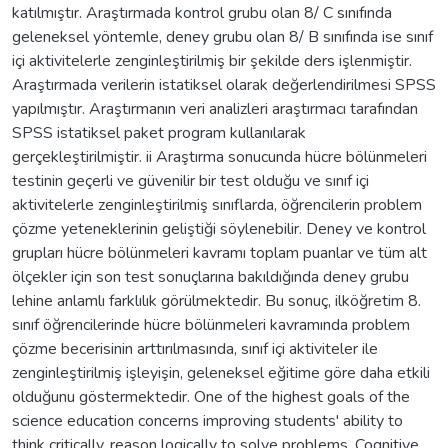
katılmıştır. Araştırmada kontrol grubu olan 8/ C sınıfında
geleneksel yöntemle, deney grubu olan 8/ B sınıfında ise sınıf
içi aktivitelerle zenginleştirilmiş bir şekilde ders işlenmiştir.
Araştırmada verilerin istatiksel olarak değerlendirilmesi SPSS
yapılmıştır. Araştırmanın veri analizleri araştırmacı tarafından
SPSS istatiksel paket program kullanılarak
gerçekleştirilmiştir. ii Araştırma sonucunda hücre bölünmeleri
testinin geçerli ve güvenilir bir test olduğu ve sınıf içi
aktivitelerle zenginleştirilmiş sınıflarda, öğrencilerin problem
çözme yeteneklerinin geliştiği söylenebilir. Deney ve kontrol
grupları hücre bölünmeleri kavramı toplam puanlar ve tüm alt
ölçekler için son test sonuçlarına bakıldığında deney grubu
lehine anlamlı farklılık görülmektedir. Bu sonuç, ilköğretim 8.
sınıf öğrencilerinde hücre bölünmeleri kavramında problem
çözme becerisinin arttırılmasında, sınıf içi aktiviteler ile
zenginleştirilmiş işleyişin, geleneksel eğitime göre daha etkili
olduğunu göstermektedir. One of the highest goals of the
science education concerns improving students' ability to
think critically, reason logically to solve problems. Cognitive