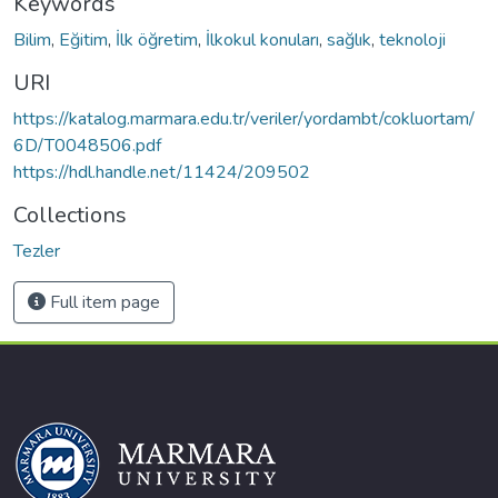
Keywords
Bilim
,
Eğitim
,
İlk öğretim
,
İlkokul konuları
,
sağlık
,
teknoloji
URI
https://katalog.marmara.edu.tr/veriler/yordambt/cokluortam/
6D/T0048506.pdf
https://hdl.handle.net/11424/209502
Collections
Tezler
Full item page