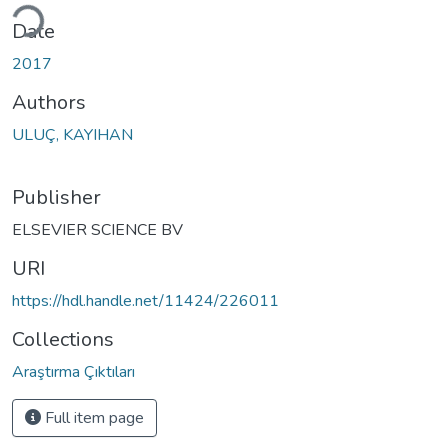
ding...
Date
2017
Authors
ULUÇ, KAYIHAN
Publisher
ELSEVIER SCIENCE BV
URI
https://hdl.handle.net/11424/226011
Collections
Araştırma Çıktıları
Full item page