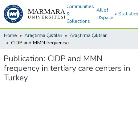
Communities
All of
&
Statistic
DSpace
Collections
Home
Araştırma Çıktıları
Araştırma Çıktıları
CIDP and MMN frequency in tertiary care centers in Turkey
Publication:
CIDP and MMN
frequency in tertiary care centers in
Turkey