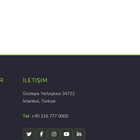
R
İLETIŞIM
Göztepe Yerleşkesi 34722
İstanbul, Türkiye
Tel:
+90 216 777 0000