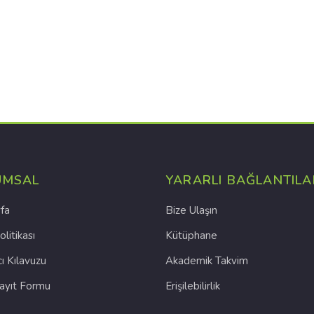
UMSAL
YARARLI BAĞLANTILA
fa
Bize Ulaşın
olitikası
Kütüphane
cı Kılavuzu
Akademik Takvim
Kayıt Formu
Erişilebilirlik