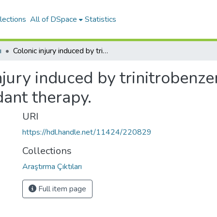
lections
All of DSpace
Statistics
ı
Colonic injury induced by trinitrobenzene sulfonic acid is attenuated by antioxidant therapy.
njury induced by trinitrobenzen
dant therapy.
URI
https://hdl.handle.net/11424/220829
Collections
Araştırma Çıktıları
Full item page