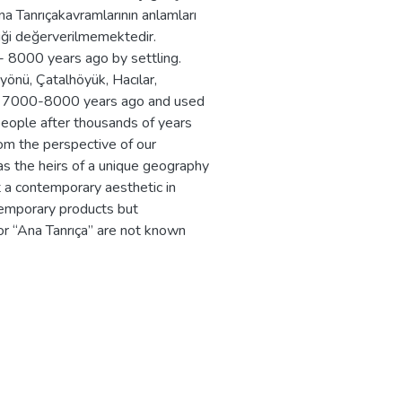
a Tanrıçakavramlarının anlamları
iği değerverilmemektedir.
0- 8000 years ago by settling.
önü, Çatalhöyük, Hacılar,
lt 7000-8000 years ago and used
people after thousands of years
rom the perspective of our
 as the heirs of a unique geography
ct a contemporary aesthetic in
temporary products but
or “Ana Tanrıça” are not known