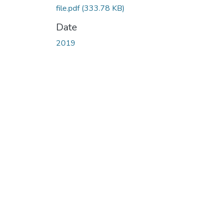
file.pdf
(333.78 KB)
Date
2019