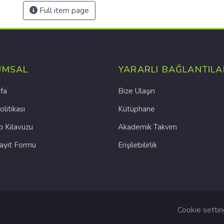
Full item page
UMSAL
YARARLI BAĞLANTILA
fa
Bize Ulaşın
olitikası
Kütüphane
cı Kılavuzu
Akademik Takvim
Kayıt Formu
Erişilebilirlik
Cookie setti