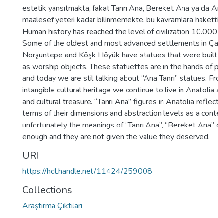
estetik yansıtmakta, fakat Tanrı Ana, Bereket Ana ya da An
maalesef yeteri kadar bilinmemekte, bu kavramlara hakett
Human history has reached the level of civilization 10.00
Some of the oldest and most advanced settlements in Çay
Norşuntepe and Köşk Höyük have statues that were bui
as worship objects. These statuettes are in the hands of 
and today we are stil talking about “Ana Tanrı” statues. F
intangible cultural heritage we continue to live in Anatolia
and cultural treasure. “Tanrı Ana” figures in Anatolia refle
terms of their dimensions and abstraction levels as a con
unfortunately the meanings of “Tanrı Ana”, “Bereket Ana” 
enough and they are not given the value they deserved.
URI
https://hdl.handle.net/11424/259008
Collections
Araştırma Çıktıları