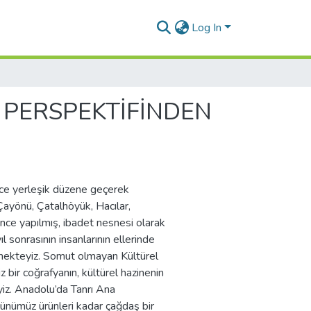
Log In
PERSPEKTİFİNDEN
nce yerleşik düzene geçerek
Çayönü, Çatalhöyük, Hacılar,
e yapılmış, ibadet nesnesi olarak
l sonrasının insanlarının ellerinde
mekteyiz. Somut olmayan Kültürel
bir coğrafyanın, kültürel hazinenin
iz. Anadolu’da Tanrı Ana
günümüz ürünleri kadar çağdaş bir