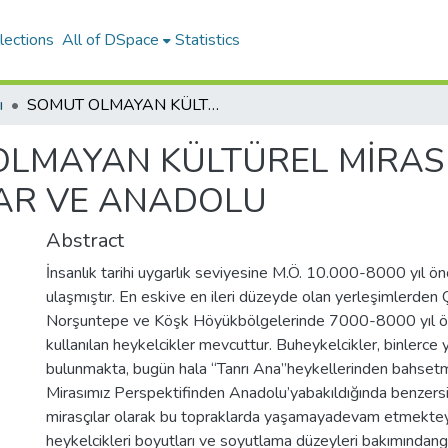
lections
All of DSpace
Statistics
ı
SOMUT OLMAYAN KÜLTÜREL MİRAS PERSPEKTİFİNDEN ANALAR, TANRIÇALAR VE ANADOLU
LMAYAN KÜLTÜREL MİRAS 
AR VE ANADOLU
Abstract
İnsanlık tarihi uygarlık seviyesine M.Ö. 10.000-8000 yıl ö
ulaşmıştır. En eskive en ileri düzeyde olan yerleşimlerden 
Norşuntepe ve Köşk Höyükbölgelerinde 7000-8000 yıl önc
kullanılan heykelcikler mevcuttur. Buheykelcikler, binlerce yı
bulunmakta, bugün hala “Tanrı Ana”heykellerinden bahset
Mirasımız Perspektifinden Anadolu’yabakıldığında benzersiz 
mirasçılar olarak bu topraklarda yaşamayadevam etmektey
heykelcikleri boyutları ve soyutlama düzeyleri bakımından