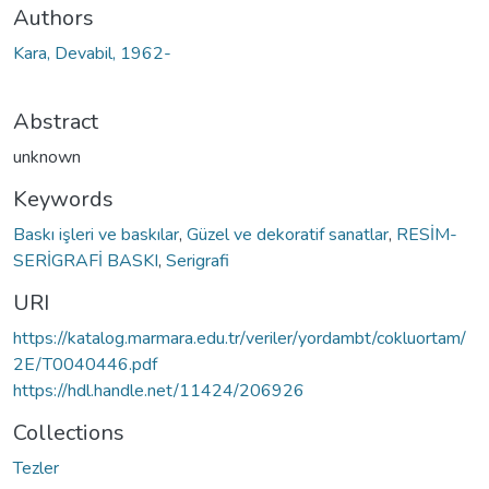
Authors
Kara, Devabil, 1962-
Abstract
unknown
Keywords
Baskı işleri ve baskılar
,
Güzel ve dekoratif sanatlar
,
RESİM-
SERİGRAFİ BASKI
,
Serigrafi
URI
https://katalog.marmara.edu.tr/veriler/yordambt/cokluortam/
2E/T0040446.pdf
https://hdl.handle.net/11424/206926
Collections
Tezler