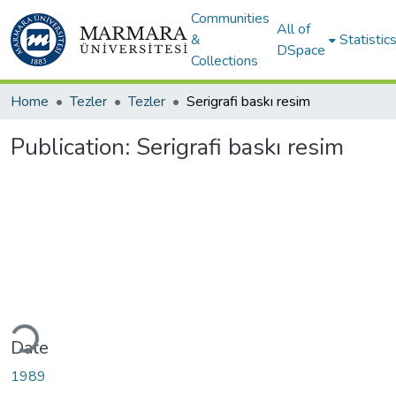
Communities
All of
&
Statistic
DSpace
Collections
Home
Tezler
Tezler
Serigrafi baskı resim
Publication:
Serigrafi baskı resim
ding...
Date
1989