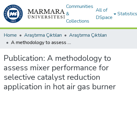
Communities
All of
&
Statistic
DSpace
Collections
Home
Araştırma Çıktıları
Araştırma Çıktıları
A methodology to assess mixer performance for selective catalyst reduction application in hot air gas burner
Publication:
A methodology to
assess mixer performance for
selective catalyst reduction
application in hot air gas burner