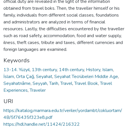
official duty are revealed in the light of the information
obtained from travel boks. Then, the traveller himself or his
family, individuals from different social classes, foundations
and administrators are analyzed in terms of financial
resources. Lastly, the difficulties encountered by the traveller
such as road safety, accommodation, food and water supply,
ilness, theft cases, tribute and taxes, different currencies and
foreign languages are examined.
Keywords
13-14. Yüzyıl
,
13th century
,
14th century
,
History
,
Islam
,
İslam
,
Orta Çağ
,
Seyahat
,
Seyahat Tecrübeleri Middle Age
,
Seyahatnâme
,
Seyyah
,
Tarih
,
Travel
,
Travel Book
,
Travel
Experiences
,
Traveler
URI
https://katalog.marmara.edu.tr/veriler/yordambt/cokluortam/
4B/5f76435f323e8.pdf
https://hdl.handle.net/11424/216322