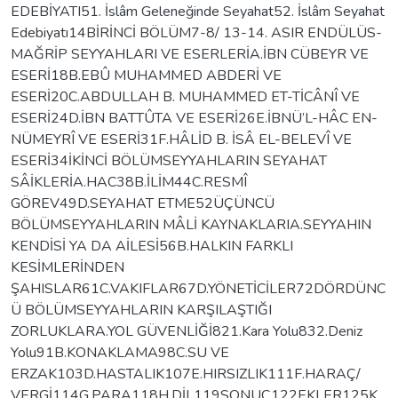
EDEBİYATI51. İslâm Geleneğinde Seyahat52. İslâm Seyahat
Edebiyatı14BİRİNCİ BÖLÜM7-8/ 13-14. ASIR ENDÜLÜS-
MAĞRİP SEYYAHLARI VE ESERLERİA.İBN CÜBEYR VE
ESERİ18B.EBÛ MUHAMMED ABDERİ VE
ESERİ20C.ABDULLAH B. MUHAMMED ET-TİCÂNÎ VE
ESERİ24D.İBN BATTÛTA VE ESERİ26E.İBNÜ’L-HÂC EN-
NÜMEYRÎ VE ESERİ31F.HÂLİD B. İSÂ EL-BELEVÎ VE
ESERİ34İKİNCİ BÖLÜMSEYYAHLARIN SEYAHAT
SÂİKLERİA.HAC38B.İLİM44C.RESMÎ
GÖREV49D.SEYAHAT ETME52ÜÇÜNCÜ
BÖLÜMSEYYAHLARIN MÂLİ KAYNAKLARIA.SEYYAHIN
KENDİSİ YA DA AİLESİ56B.HALKIN FARKLI
KESİMLERİNDEN
ŞAHISLAR61C.VAKIFLAR67D.YÖNETİCİLER72DÖRDÜNC
Ü BÖLÜMSEYYAHLARIN KARŞILAŞTIĞI
ZORLUKLARA.YOL GÜVENLİĞİ821.Kara Yolu832.Deniz
Yolu91B.KONAKLAMA98C.SU VE
ERZAK103D.HASTALIK107E.HIRSIZLIK111F.HARAÇ/
VERGİ114G.PARA118H.DİL119SONUÇ122EKLER125K