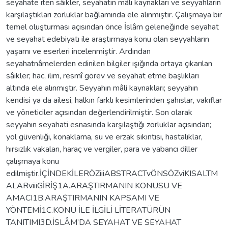
seyahate iten sâikler, seyahatin mâli kaynakları ve seyyahların
karşılaştıkları zorluklar bağlamında ele alınmıştır. Çalışmaya bir
temel oluşturması açısından önce İslâm geleneğinde seyahat
ve seyahat edebiyatı ile araştırmaya konu olan seyyahların
yaşamı ve eserleri incelenmiştir. Ardından
seyahatnâmelerden edinilen bilgiler ışığında ortaya çıkarılan
sâikler; hac, ilim, resmî görev ve seyahat etme başlıkları
altında ele alınmıştır. Seyyahın mâli kaynakları; seyyahın
kendisi ya da ailesi, halkın farklı kesimlerinden şahıslar, vakıflar
ve yöneticiler açısından değerlendirilmiştir. Son olarak
seyyahın seyahati esnasında karşılaştığı zorluklar açısından;
yol güvenliği, konaklama, su ve erzak sıkıntısı, hastalıklar,
hırsızlık vakaları, haraç ve vergiler, para ve yabancı diller
çalışmaya konu
edilmiştir.İÇİNDEKİLERÖZiiiABSTRACTvÖNSÖZviKISALTM
ALARviiiGİRİŞ1A.ARAŞTIRMANIN KONUSU VE
AMACI1B.ARAŞTIRMANIN KAPSAMI VE
YÖNTEMİ1C.KONU İLE İLGİLİ LİTERATÜRÜN
TANITIMI3D.İSLÂM’DA SEYAHAT VE SEYAHAT