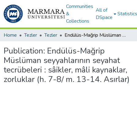
Communities
All of
&
Statistic
DSpace
Collections
Home
Tezler
Tezler
Endülüs-Mağrip Müslüman seyyahlarının seyahat tecrübeleri : sâikler, mâli kaynaklar, zorluklar (h. 7-8/ m. 13-14. Asırlar)
Publication:
Endülüs-Mağrip
Müslüman seyyahlarının seyahat
tecrübeleri : sâikler, mâli kaynaklar,
zorluklar (h. 7-8/ m. 13-14. Asırlar)