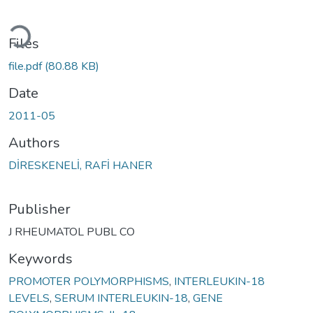
oading...
Files
file.pdf
(80.88 KB)
Date
2011-05
Authors
DİRESKENELİ, RAFİ HANER
Publisher
J RHEUMATOL PUBL CO
Keywords
PROMOTER POLYMORPHISMS
,
INTERLEUKIN-18
LEVELS
,
SERUM INTERLEUKIN-18
,
GENE