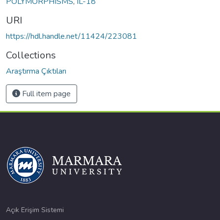
POLYMORPHISMS
,
IL-18
URI
https://hdl.handle.net/11424/223081
Collections
Araştırma Çıktıları
Full item page
Açık Erişim Sistemi