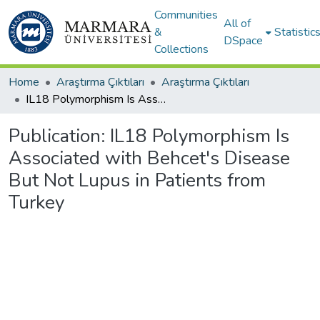
Communities
All of
&
Statistic
DSpace
Collections
Home
Araştırma Çıktıları
Araştırma Çıktıları
IL18 Polymorphism Is Associated with Behcet's Disease But Not Lupus in Patients from Turkey
Publication:
IL18 Polymorphism Is
Associated with Behcet's Disease
But Not Lupus in Patients from
Turkey