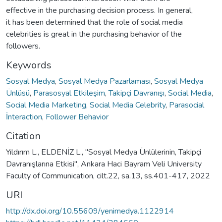
effective in the purchasing decision process. In general,
it has been determined that the role of social media
celebrities is great in the purchasing behavior of the
followers.
Keywords
Sosyal Medya
,
Sosyal Medya Pazarlaması
,
Sosyal Medya
Ünlüsü
,
Parasosyal Etkileşim
,
Takipçi Davranışı
,
Social Media
,
Social Media Marketing
,
Social Media Celebrity
,
Parasocial
İnteraction
,
Follower Behavior
Citation
Yıldırım L., ELDENİZ L., "Sosyal Medya Ünlülerinin, Takipçi
Davranışlarına Etkisi", Ankara Haci Bayram Veli University
Faculty of Communication, cilt.22, sa.13, ss.401-417, 2022
URI
http://dx.doi.org/10.55609/yenimedya.1122914