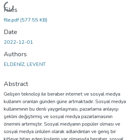
Loading...
Files
file.pdf
(577.55 KB)
Date
2022-12-01
Authors
ELDENİZ, LEVENT
Abstract
Gelişen teknoloji ile beraber internet ve sosyal medya
kullanım oranları günden güne artmaktadır. Sosyal medya
kullanımının bu denli yaygınlaşması, pazarlama anlayışı
şeklini değiştirmiş ve sosyal medya pazarlamasının
önemini artırmıştır. Sosyal medyanın popüler olması ve
sosyal medya ünlüleri olarak adlandırılan ve geniş bir
kitleye hitap eden kişilerin var olmasıyla beraber, sosyal