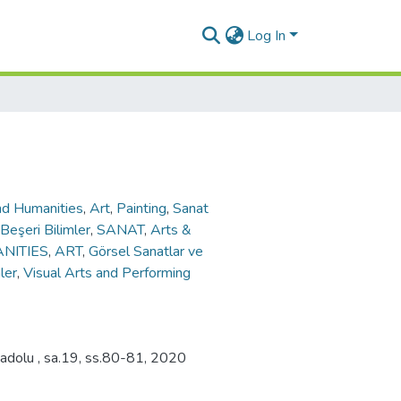
Log In
nd Humanities
,
Art
,
Painting
,
Sanat
Beşeri Bilimler
,
SANAT
,
Arts &
NITIES
,
ART
,
Görsel Sanatlar ve
ler
,
Visual Arts and Performing
Anadolu , sa.19, ss.80-81, 2020