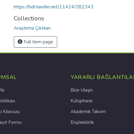
https://hdl.handle.net/11424/282343
Collections
Araştırma Çıktıları
Full item page
UMSAL
YARARLI BAĞLANTILA
fa
Bize Ulaşın
olitikası
Kütüphane
cı Kılavuzu
Akademik Takvim
Kayıt Formu
Erişilebilirlik