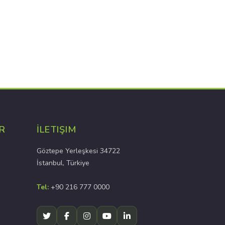
R
İLETIŞIM
Göztepe Yerleşkesi 34722
İstanbul, Türkiye
Tel:
+90 216 777 0000