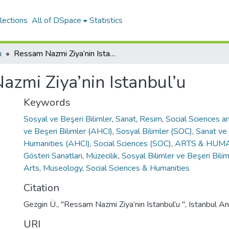
lections
All of DSpace
Statistics
ı
Ressam Nazmi Ziya’nin Istanbul’u
zmi Ziya’nin Istanbul’u
Keywords
Sosyal ve Beşeri Bilimler
,
Sanat
,
Resim
,
Social Sciences a
ve Beşeri Bilimler (AHCI)
,
Sosyal Bilimler (SOC)
,
Sanat ve 
Humanities (AHCI)
,
Social Sciences (SOC)
,
ARTS & HUMA
Gösteri Sanatları
,
Müzecilik
,
Sosyal Bilimler ve Beşeri Bilim
Arts
,
Museology
,
Social Sciences & Humanities
Citation
Gezgin Ü., "Ressam Nazmi Ziya’nin Istanbul’u ", Istanbul 
URI