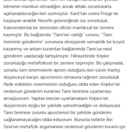
bilmenin mümkün olmadığını, ancak ahlaki zorunlulukla
açıklanabileceğini ileri sürmüştür. Kant’tan sonra Frege ile
başlayan analitik felsefe geleneğinde ise zorunluluk,
transendental bir zeminden dilsel-mantıksal bir zemine
kaymıştır. Bu bağlamda “Tanrı’nın varlığı” sorunu, “Tanrı
teriminin gönderimi” sorununa dönüşerek semantik bir boyut
kazanmış ve anlam kuramları bağlamında Tanrı’ya nasıl
gönderim yapılacağı tartışılmıştır. Nihayetinde Kripke
zorunluluğu metafiziksel bir zemine taşımıştır. Bu çalışmada,
zorunlu tüm önermelerin apriori olduğunu ileri süren Kantçı
düşünceye karşın, aposteriori olmasına rağmen zorunluluk
ifade edebilen önermelerin olduğunu iddia eden Kripke’nin
nedensel gönderim kuramını Tanrı terimine uyarlamayı
amaçlıyorum. Yapılan benzer uyarlamaların Kripke’nin
düşüncesini doğru bir şekilde yansıtmadığını ve dolayısıyla
Tanrı terimine zorunlu aposteriori bir şekilde gönderim
sağlanamayacağını iddia ediyorum. Bununla birlikte İbn
Sina’nın metafizik argümanının nedensel gönderim kuramı için