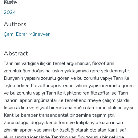
Loading...
Date
2024
Authors
Çam, Ebrar Münevver
Abstract
Tanrı’nın varlığına ilişkin temel argümanlar, filozofların
zorunluluğun doğasına ilişkin yaklaşımına göre şekillenmiştir.
Dünyanın yapısını zorunlu gören ve bu zorunlu yapıyı Tanrı ile
ilişkilendiren filozoflar aposteriori; zihnin yapısını zorunlu gören
ve bu zorunlu yapıyı Tanrı ile ilişkilendiren filozoflar ise Tanrı
inancını apriori argümanlar ile temellendirmeye çalışmışlardır.
İnsan aklına ve dışsal bir mekana bağlı olan zorunluluk anlayışı
Kant ile beraber transendental bir zemine taşınmıştır.
Zorunluluğu, doğayı kendi form ve kalıplarıyla kuran insan
zihninin apriori yapısının bir özelliği olarak ele alan Kant, saf
aklın sınırları içerisinde Tanrı’nın varlığını zorunlu bir şekilde