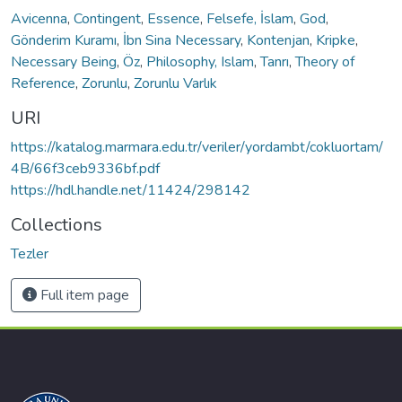
Avicenna
,
Contingent
,
Essence
,
Felsefe, İslam
,
God
,
Gönderim Kuramı
,
İbn Sina Necessary
,
Kontenjan
,
Kripke
,
Necessary Being
,
Öz
,
Philosophy, Islam
,
Tanrı
,
Theory of
Reference
,
Zorunlu
,
Zorunlu Varlık
URI
https://katalog.marmara.edu.tr/veriler/yordambt/cokluortam/
4B/66f3ceb9336bf.pdf
https://hdl.handle.net/11424/298142
Collections
Tezler
Full item page