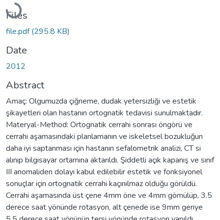
Loading...
Files
file.pdf
(295.8 KB)
Date
2012
Abstract
Amaç: Olgumuzda çiğneme, dudak yetersizliği ve estetik
şikayetleri olan hastanın ortognatik tedavisi sunulmaktadır.
Materyal-Method: Ortognatik cerrahi sonrası öngörü ve
cerrahi aşamasındaki planlamanın ve iskeletsel bozukluğun
daha iyi saptanması için hastanın sefalometrik analizi, CT si
alınıp bilgisayar ortamına aktarıldı. Şiddetli açık kapanış ve sınıf
III anomaliden dolayı kabul edilebilir estetik ve fonksiyonel
sonuçlar için ortognatik cerrahi kaçınılmaz olduğu görüldü.
Cerrahi aşamasında üst çene 4mm öne ve 4mm gömülüp, 3.5
derece saat yönünde rotasyon, alt çenede ise 9mm geriye
5.5 derece saat yönünün tersi yönünde rotasyon yapıldı.