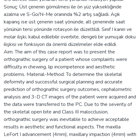
Sonuç: Üst çenenin gömülmesi ile ön yüz yüksekliğinde
azalma ve S-Go/N-Me oranında %2 artış sağladı. Açık
kapanış ise üst çenenin saat yönünde, alt çeneninde saat
yönünün tersi yönünde rotasyon ile düzeltildi. Sınıf I kanin ve
molar ilişki, kabul edilebilir overbite, dengeli bir yumuşak doku
ilişkisi ve fonksiyon da önemli düzelmeler elde edildi.
Aim: The aim of this case report was to present the
orthognathic surgery of a patient whose complaints were
difficulty in chewing, lip incompetence and aesthetic
problems. Material-Method: To determine the skeletal
deformity and successful surgical planning and accurate
prediction of orthognathic surgery outcomes, cephalometric
analysis and 3-D CT images of the patient were acquired and
the data were transferred to the PC. Due to the severity of
the skeletal open bite and Class III malocclusion,
orthognathic surgery was inevitable to achieve acceptable
results in aesthetic and functional aspects. The maxilla
LeFort I advancement (4mm), maxillary impaction (4mm) with