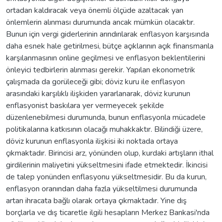
ortadan kaldıracak veya önemli ölçüde azaltacak yan
önlemlerin alınması durumunda ancak mümkün olacaktır.
Bunun için vergi giderlerinin arındırılarak enflasyon karşısında
daha esnek hale getirilmesi, bütçe açıklarının açık finansmanla
karşılanmasının online geçilmesi ve enflasyon beklentilerini
önleyici tedbirlerin alınması gerekir. Yapılan ekonometrik
çalışmada da gorüleceği gibi; döviz kuru ile enflasyon
arasındaki karşılıklı ilişkiden yararlanarak, döviz kurunun
enflasyonist baskılara yer vermeyecek şekilde
düzenlenebilmesi durumunda, bunun enflasyonla mücadele
politikalarına katkısının olacağı muhakkaktır. Bilindiği üzere,
döviz kurunun enflasyonla ilişkisi iki noktada ortaya
çıkmaktadır. Birincisi arz, yönünden olup, kurdaki artışların ithal
girdilerinin maliyetini yükseltmesini ifade etmektedir. İkincisi
de talep yonünden enflasyonu yükseltmesidir. Bu da kurun,
enflasyon oranından daha fazla yükseltilmesi durumunda
artan ihracata bağlı olarak ortaya çıkmaktadır. Yine dış
borçlarla ve dış ticaretle ilgili hesapların Merkez Bankasi'nda