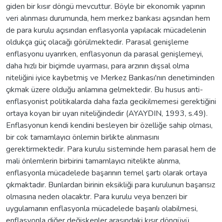
giden bir kısır döngü mevcuttur. Böyle bir ekonomik yapının
veri alınması durumunda, hem merkez bankası açısından hem
de para kurulu açısından enflasyonla yapılacak mücadelenin
oldukça güç olacağı görülmektedir. Parasal genişleme
enflasyonu uyarırken, enflasyonun da parasal genişlemeyi,
daha hızlı bir biçimde uyarması, para arzının dışsal olma
niteliğini iyice kaybetmiş ve Merkez Bankası'nın denetiminden
çıkmak üzere olduğu anlamına gelmektedir. Bu husus anti-
enflasyonist politikalarda daha fazla gecikilmemesi gerektiğini
ortaya koyan bir uyarı niteliğindedir (AYAYDIN, 1993, s.49).
Enflasyonun kendi kendini besleyen bir özelliğe sahip olması,
bir cok tamamlayıcı önlemin birlikte alınmasını
gerektirmektedir. Para kurulu sisteminde hem parasal hem de
mali önlemlerin birbirini tamamlayıcı nitelikte alınma,
enflasyonla mücadelede başarının temel şartı olarak ortaya
çıkmaktadır. Bunlardan birinin eksikliği para kurulunun başarısız
olmasına neden olacaktır. Para kurulu veya benzeri bir
uygulamanın enflasyonla mücadelede başarılı olabilmesi,
enflasyonla diğer değişkenler arasındaki kısır döngüyü