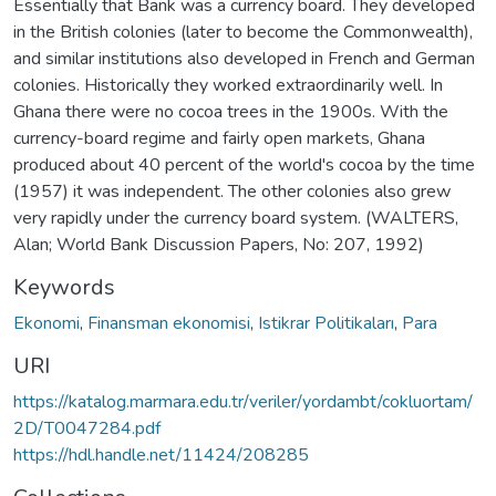
Essentially that Bank was a currency board. They developed
in the British colonies (later to become the Commonwealth),
and similar institutions also developed in French and German
colonies. Historically they worked extraordinarily well. In
Ghana there were no cocoa trees in the 1900s. With the
currency-board regime and fairly open markets, Ghana
produced about 40 percent of the world's cocoa by the time
(1957) it was independent. The other colonies also grew
very rapidly under the currency board system. (WALTERS,
Alan; World Bank Discussion Papers, No: 207, 1992)
Keywords
Ekonomi
,
Finansman ekonomisi
,
Istikrar Politikaları
,
Para
URI
https://katalog.marmara.edu.tr/veriler/yordambt/cokluortam/
2D/T0047284.pdf
https://hdl.handle.net/11424/208285