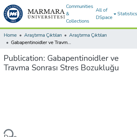
Communities
All of
&
Statistic
DSpace
Collections
Home
Araştırma Çıktıları
Araştırma Çıktıları
Gabapentinoidler ve Travma Sonrası Stres Bozukluğu
Publication:
Gabapentinoidler ve
Travma Sonrası Stres Bozukluğu
ding...