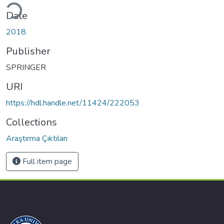
ding...
Date
2018
Publisher
SPRINGER
URI
https://hdl.handle.net/11424/222053
Collections
Araştırma Çıktıları
Full item page