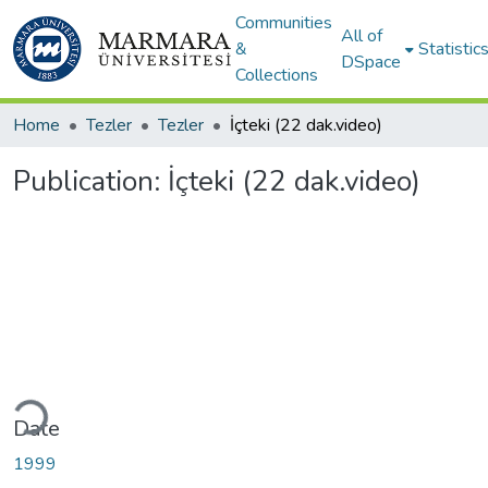
Communities
All of
&
Statistic
DSpace
Collections
Home
Tezler
Tezler
İçteki (22 dak.video)
Publication:
İçteki (22 dak.video)
ding...
Date
1999