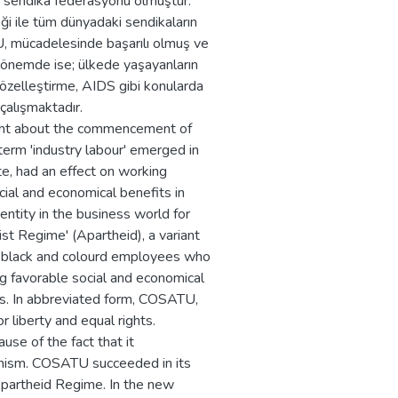
 sendika federasyonu olmuştur.
eği ile tüm dünyadaki sendikaların
U, mücadelesinde başarılı olmuş ve
 dönemde ise; ülkede yaşayanların
 özelleştirme, AIDS gibi konularda
çalışmaktadır.
ught about the commencement of
 term 'industry labour' emerged in
ate, had an effect on working
cial and economical benefits in
entity in the business world for
st Regime' (Apartheid), a variant
, black and colourd employees who
g favorable social and economical
ghts. In abbreviated form, COSATU,
r liberty and equal rights.
e of the fact that it
onism. COSATU succeeded in its
 Apartheid Regime. In the new