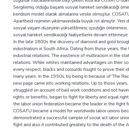
özgürlük mücadelesinde başı çeken, kısa adı COSATU olan
Sergilemiş olduğu başarılı sosyal hareket sendikacılığı örn
kendisini model olarak almalarına vesile olmuştur. COSAT
Apartheid rejiminin yıkılmasındada büyük rol almıştır. Yeni
sosyal yaşam düzeyinin yükseltilmesi, işsizliğin önlenmesi,
sosyal hareket sendikacılığı faaliyetlerini devam ettirmeye 
In the late 1800s the dicovery of diamond and gold bro
industrialism in South Africa. Dating from those years, the
industrial relations. The existence of multiracism in the st
relations. While whites maintained advantages on their so
every respect, blacks and colourds fought to prove their id
many years. In the 1950s, by being in because of 'The Raci
new page came into working relations. Up to those years
struggled on account of bad work conditions and not havin
rights or benefits, began to fight for liberty and equal ri
the labor union federation became the leader in the fight fo
COSATU became a model for worldwide labor unions becaus
demonstrated a successful sample of social act labor uni
fight and also it contributed greately to the death of the