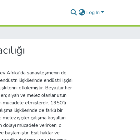
Log In
cılığı
üney Afrika'da sanayileşmenin de
ndüstri ilişkilerinde endüstri işçisi
lişkilerini etkilemiştir. Beyazlar her
ken; siyah ve melez olanlar uzun
in mücadele etmişlerdir. 1950'li
lışma ilişkilerinde de farklı bir
 melez işçiler çalışma koşulları,
 dolayı mücadele verirken; o
e başlamıştır. Eşit haklar ve