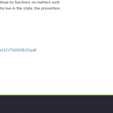
ntinue its functions on matters such
o live in the state, the prevention
rtam/1C/T0050820.pdf