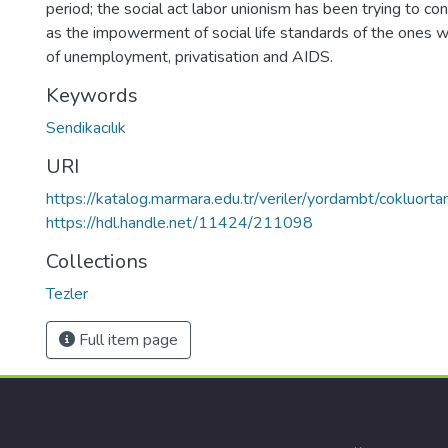
period; the social act labor unionism has been trying to co
as the impowerment of social life standards of the ones wh
of unemployment, privatisation and AIDS.
Keywords
Sendikacılık
URI
https://katalog.marmara.edu.tr/veriler/yordambt/cokluo
https://hdl.handle.net/11424/211098
Collections
Tezler
Full item page