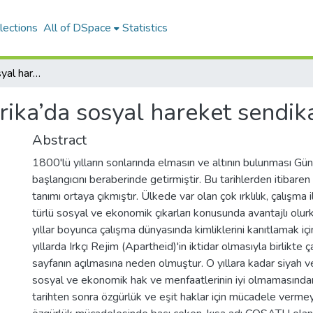
lections
All of DSpace
Statistics
Güney Afrika’da sosyal hareket sendikacılığı
ika’da sosyal hareket sendika
Abstract
1800'lü yılların sonlarında elmasın ve altının bulunması G
başlangıcını beraberinde getirmiştir. Bu tarihlerden itibaren e
tanımı ortaya çıkmıştır. Ülkede var olan çok ırklılık, çalışma i
türlü sosyal ve ekonomik çıkarları konusunda avantajlı olur
yıllar boyunca çalışma dünyasında kimliklerini kanıtlamak iç
yıllarda Irkçı Rejim (Apartheid)'in iktidar olmasıyla birlikte ça
sayfanın açılmasına neden olmuştur. O yıllara kadar siyah ve
sosyal ve ekonomik hak ve menfaatlerinin iyi olmamasından
tarihten sonra özgürlük ve eşit haklar için mücadele vermey