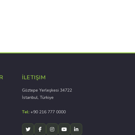
R
İLETIŞIM
Göztepe Yerleşkesi 34722
İstanbul, Türkiye
Tel:
+90 216 777 0000