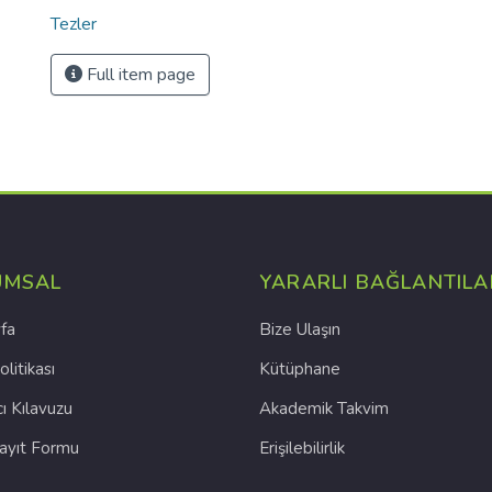
Tezler
Full item page
UMSAL
YARARLI BAĞLANTILA
fa
Bize Ulaşın
olitikası
Kütüphane
cı Kılavuzu
Akademik Takvim
Kayıt Formu
Erişilebilirlik