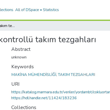
lections
All of DSpace
Statistics
Nümerik kontrollü takım tezgahları
ontrollü takım tezgahları
Abstract
unknown
Keywords
MAKİNA MÜHENDİSLİĞİ
,
TAKIM TEZGAHLARI
URI
https://katalog.marmara.edu.tr/veriler/yordambt/cokluo
https://hdl.handle.net/11424/183236
Collections