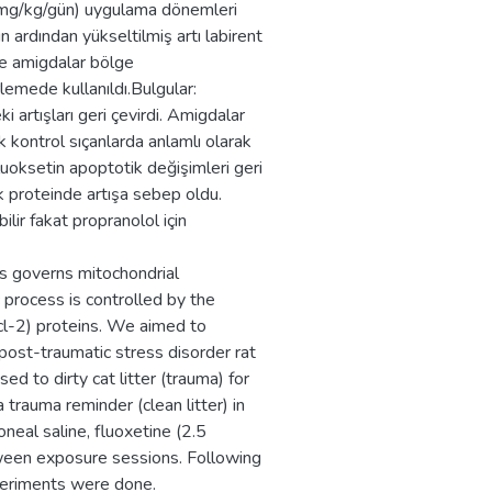
0 mg/kg/gün) uygulama dönemleri
n ardından yükseltilmiş artı labirent
ve amigdalar bölge
lemede kullanıldı.Bulgular:
 artışları geri çevirdi. Amigdalar
 kontrol sıçanlarda anlamlı olarak
uoksetin apoptotik değişimleri geri
 proteinde artışa sebep oldu.
ilir fakat propranolol için
s governs mitochondrial
rocess is controlled by the
cl-2) proteins. We aimed to
a post-traumatic stress disorder rat
to dirty cat litter (trauma) for
trauma reminder (clean litter) in
oneal saline, fluoxetine (2.5
ween exposure sessions. Following
periments were done.