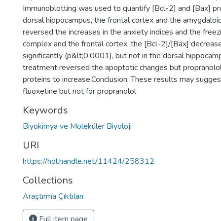
Immunoblotting was used to quantify [Bcl-2] and [Bax] pr
dorsal hippocampus, the frontal cortex and the amygdaloi
reversed the increases in the anxiety indices and the free
complex and the frontal cortex, the [Bcl-2]/[Bax] decrease
significantly (p&lt;0.0001), but not in the dorsal hippoca
treatment reversed the apoptotic changes but propranolol
proteins to increase.Conclusion: These results may suggest
fluoxetine but not for propranolol
Keywords
Biyokimya ve Moleküler Biyoloji
URI
https://hdl.handle.net/11424/258312
Collections
Araştırma Çıktıları
Full item page