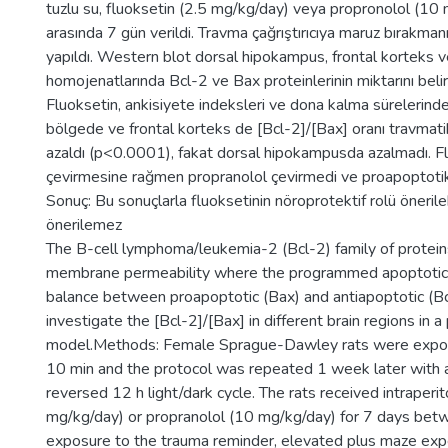
tuzlu su, fluoksetin (2.5 mg/kg/day) veya propronolol (1
arasında 7 gün verildi. Travma çağrıştırıcıya maruz bırakmanı
yapıldı. Western blot dorsal hipokampus, frontal korteks 
homojenatlarında Bcl-2 ve Bax proteinlerinin miktarını belir
Fluoksetin, ankisiyete indeksleri ve dona kalma sürelerindeki
bölgede ve frontal korteks de [Bcl-2]/[Bax] oranı travmatik
azaldı (p<0.0001), fakat dorsal hipokampusda azalmadı. Fl
çevirmesine rağmen propranolol çevirmedi ve proapoptotik
Sonuç: Bu sonuçlarla fluoksetinin nöroprotektif rolü önerileb
önerilemez
The B-cell lymphoma/leukemia-2 (Bcl-2) family of protein
membrane permeability where the programmed apoptotic p
balance between proapoptotic (Bax) and antiapoptotic (B
investigate the [Bcl-2]/[Bax] in different brain regions in 
model.Methods: Female Sprague-Dawley rats were exposed 
10 min and the protocol was repeated 1 week later with a 
reversed 12 h light/dark cycle. The rats received intraperit
mg/kg/day) or propranolol (10 mg/kg/day) for 7 days bet
exposure to the trauma reminder, elevated plus maze ex