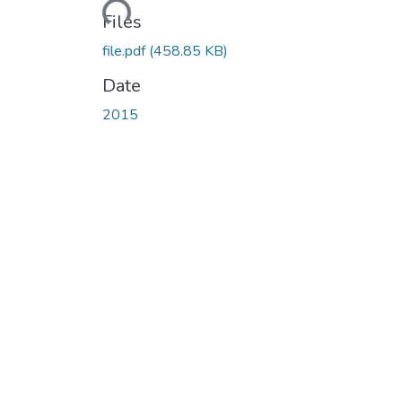
Files
file.pdf
(458.85 KB)
Date
2015