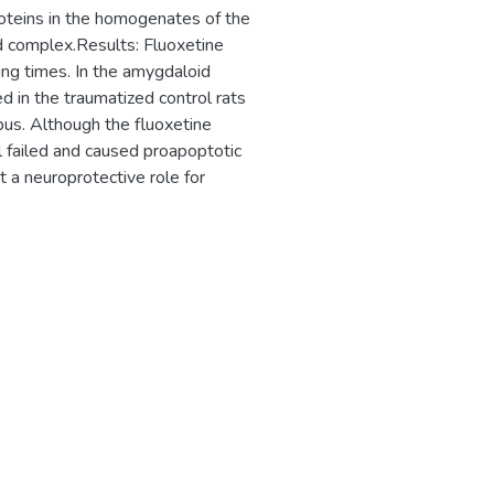
oteins in the homogenates of the
d complex.Results: Fluoxetine
zing times. In the amygdaloid
d in the traumatized control rats
mpus. Although the fluoxetine
 failed and caused proapoptotic
 a neuroprotective role for