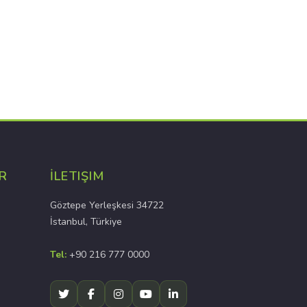
R
İLETIŞIM
Göztepe Yerleşkesi 34722
İstanbul, Türkiye
Tel:
+90 216 777 0000