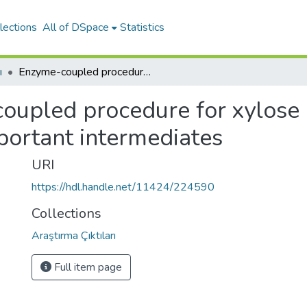
lections
All of DSpace
Statistics
ı
Enzyme-coupled procedure for xylose conversion into biotechnologically important intermediates
oupled procedure for xylose 
portant intermediates
URI
https://hdl.handle.net/11424/224590
Collections
Araştırma Çıktıları
Full item page