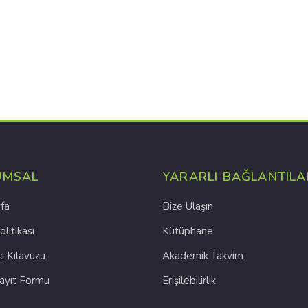
UMSAL
YARARLI BAĞLANTILA
fa
Bize Ulaşın
olitikası
Kütüphane
cı Kılavuzu
Akademik Takvim
Kayıt Formu
Erişilebilirlik