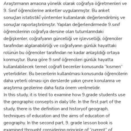
Araştırmanın amacına yönelik olarak coğrafya öğretmenleri ve
9. Sınıf öğrencilerine anketler uygulanmıştır. Bu anket
sonuçları istatistikî yöntemler kullanılarak değerlendirilmiş ve
sonuçlar raporlaştırılmıştır. Yapılan değerlendirmede 9.sınıf
öğrencilerinin coğrafya dersine olan tutumlarındaki
değişkenler, coğrafyanın güncelliği ve işlevselliği, öğrenciler
tarafından algılanabilirliği ve coğrafyanın günlük hayattaki
rolünün bu öğrenciler tarafından ne kadar anlaşıldığı ortaya
konmuştur. Buna göre 9.sınıf öğrencileri günlük hayatta
kullanılabilecek temel coğrafi beceriler konusunda “kısmen”
yeterlidirler. Bu becerilerin kullanılması konusunda öğrencilerin
daha yeterli olması için derslerde yakın çevre konularına ve
araştırma gezilerine daha fazla önem verilmelidir.
In this study, it is tried to examine how 9.grade students use
the geographic consepts in daily life. In the first part of the
study, there is the definition and historyof geograph,
techniques of education and the aims of education of
geography. In the second part, 9. grade lesson book is
examined throught considering principle of “current” of