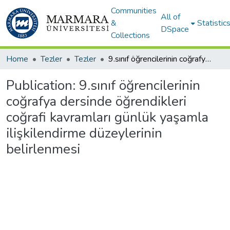
Communities
All of
&
Statistic
DSpace
Collections
Home
Tezler
Tezler
9.sınıf öğrencilerinin coğrafya dersinde öğrendikleri coğrafi kavramları günlük yaşamla ilişkilendirme düzeylerinin belirlenmesi
Publication:
9.sınıf öğrencilerinin
coğrafya dersinde öğrendikleri
coğrafi kavramları günlük yaşamla
ilişkilendirme düzeylerinin
belirlenmesi