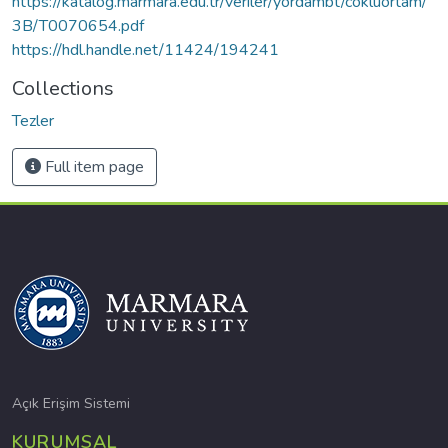
https://katalog.marmara.edu.tr/veriler/yordambt/cokluortam/
3B/T0070654.pdf
https://hdl.handle.net/11424/194241
Collections
Tezler
Full item page
Açık Erişim Sistemi
KURUMSAL