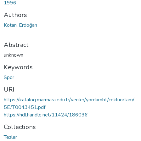
1996
Authors
Kotan, Erdoğan
Abstract
unknown
Keywords
Spor
URI
https://katalog.marmara.edu.tr/veriler/yordambt/cokluortam/
5E/T0043451.pdf
https://hdl.handle.net/11424/186036
Collections
Tezler