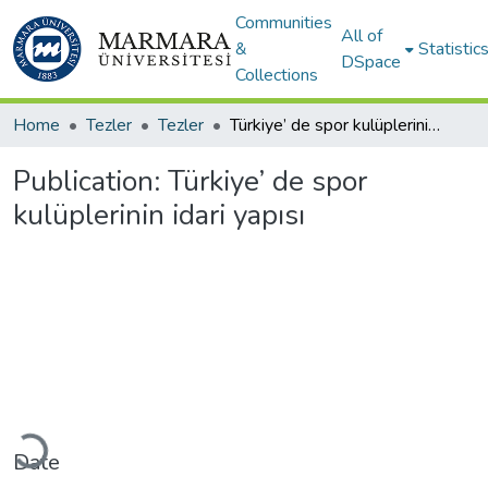
Communities
All of
&
Statistic
DSpace
Collections
Home
Tezler
Tezler
Türkiye’ de spor kulüplerinin idari yapısı
Publication:
Türkiye’ de spor
kulüplerinin idari yapısı
Loading...
Date