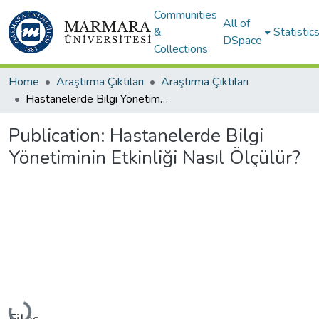
Communities
All of
&
Statistic
DSpace
Collections
Home
Araştırma Çıktıları
Araştırma Çıktıları
Hastanelerde Bilgi Yönetiminin Etkinliği Nasıl Ölçülür?
Publication:
Hastanelerde Bilgi
Yönetiminin Etkinliği Nasıl Ölçülür?
Loading...