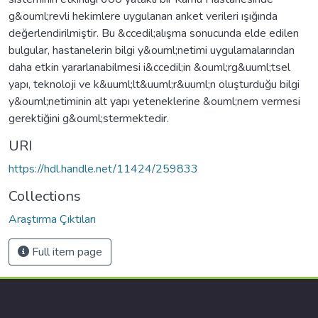
g&ouml;revli hekimlere uygulanan anket verileri ışığında
değerlendirilmiştir. Bu &ccedil;alışma sonucunda elde edilen
bulgular, hastanelerin bilgi y&ouml;netimi uygulamalarından
daha etkin yararlanabilmesi i&ccedil;in &ouml;rg&uuml;tsel
yapı, teknoloji ve k&uuml;lt&uuml;r&uuml;n oluşturduğu bilgi
y&ouml;netiminin alt yapı yeteneklerine &ouml;nem vermesi
gerektiğini g&ouml;stermektedir.
URI
https://hdl.handle.net/11424/259833
Collections
Araştırma Çıktıları
Full item page