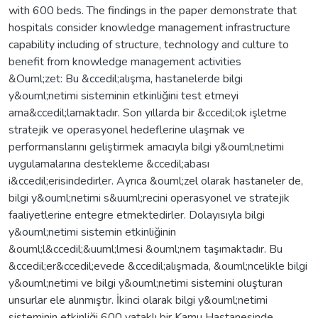
with 600 beds. The findings in the paper demonstrate that
hospitals consider knowledge management infrastructure
capability including of structure, technology and culture to
benefit from knowledge management activities
&Ouml;zet: Bu &ccedil;alışma, hastanelerde bilgi
y&ouml;netimi sisteminin etkinliğini test etmeyi
ama&ccedil;lamaktadır. Son yıllarda bir &ccedil;ok işletme
stratejik ve operasyonel hedeflerine ulaşmak ve
performanslarını geliştirmek amacıyla bilgi y&ouml;netimi
uygulamalarına destekleme &ccedil;abası
i&ccedil;erisindedirler. Ayrıca &ouml;zel olarak hastaneler de,
bilgi y&ouml;netimi s&uuml;recini operasyonel ve stratejik
faaliyetlerine entegre etmektedirler. Dolayısıyla bilgi
y&ouml;netimi sistemin etkinliğinin
&ouml;l&ccedil;&uuml;lmesi &ouml;nem taşımaktadır. Bu
&ccedil;er&ccedil;evede &ccedil;alışmada, &ouml;ncelikle bilgi
y&ouml;netimi ve bilgi y&ouml;netimi sistemini oluşturan
unsurlar ele alınmıştır. İkinci olarak bilgi y&ouml;netimi
sisteminin etkinliği 600 yataklı bir Kamu Hastanesinde