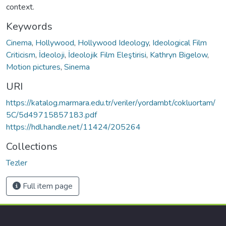
context.
Keywords
Cinema
,
Hollywood
,
Hollywood Ideology
,
Ideological Film
Criticism
,
İdeoloji
,
İdeolojik Film Eleştirisi
,
Kathryn Bigelow
,
Motion pictures
,
Sinema
URI
https://katalog.marmara.edu.tr/veriler/yordambt/cokluortam/
5C/5d49715857183.pdf
https://hdl.handle.net/11424/205264
Collections
Tezler
Full item page