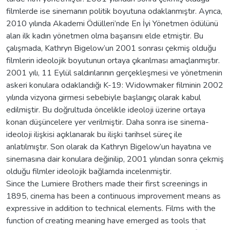
filmlerde ise sinemanın politik boyutuna odaklanmıştır. Ayrıca,
2010 yılında Akademi Ödülleri’nde En İyi Yönetmen ödülünü
alan ilk kadın yönetmen olma başarısını elde etmiştir. Bu
çalışmada, Kathryn Bigelow’un 2001 sonrası çekmiş olduğu
filmlerin ideolojik boyutunun ortaya çıkarılması amaçlanmıştır.
2001 yılı, 11 Eylül saldırılarının gerçekleşmesi ve yönetmenin
askeri konulara odaklandığı K-19: Widowmaker filminin 2002
yılında vizyona girmesi sebebiyle başlangıç olarak kabul
edilmiştir. Bu doğrultuda öncelikle ideoloji üzerine ortaya
konan düşüncelere yer verilmiştir. Daha sonra ise sinema-
ideoloji ilişkisi açıklanarak bu ilişki tarihsel süreç ile
anlatılmıştır. Son olarak da Kathryn Bigelow’un hayatına ve
sinemasına dair konulara değinilip, 2001 yılından sonra çekmiş
olduğu filmler ideolojik bağlamda incelenmiştir.
Since the Lumiere Brothers made their first screenings in
1895, cinema has been a continuous improvement means as
expressive in addition to technical elements. Films with the
function of creating meaning have emerged as tools that