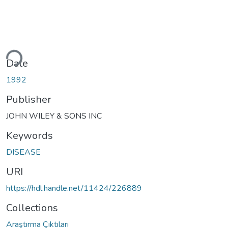
ding...
Date
1992
Publisher
JOHN WILEY & SONS INC
Keywords
DISEASE
URI
https://hdl.handle.net/11424/226889
Collections
Araştırma Çıktıları