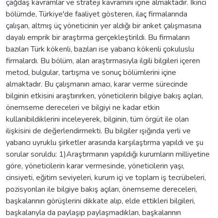
çağdaş kavramlar ve strateji kavramını içine almaktadır. İkinci
bölümde, Türkiye'de faaliyet gösteren, ilaç firmalarında
çalışan, altmış üç yöneticinin yer aldığı bir anket çalışmasına
dayalı emprik bir araştırma gerçekleştirildi. Bu firmaların
bazıları Türk kökenli, bazıları ise yabancı kökenli çokuluslu
firmalardı. Bu bölüm, alan araştırmasıyla ilgili bilgileri içeren
metod, bulgular, tartışma ve sonuç bölümlerini içine
almaktadır. Bu çalışmanın amacı, karar verme sürecinde
bilginin etkisini araştıırırken, yöneticilerin bilgiye bakış açıları,
önemseme dereceleri ve bilgiyi ne kadar etkin
kullanibildiklerini inceleyerek, bilginin, tüm örgüt ile olan
ilişkisini de değerlendirmekti. Bu bilgiler ışığında yerli ve
yabancı uyruklu şirketler arasında karşılaştırma yapıldı ve şu
sorular soruldu: 1)Araştırmanın yapıldığı kurumların milliyetine
göre, yöneticilerin karar vermesinde, yöneticilerin yaşı,
cinsiyeti, eğitim seviyeleri, kurum içi ve toplam iş tecrübeleri,
pozisyonları ile bilgiye bakış açıları, önemseme dereceleri,
başkalarının görüşlerini dikkate alıp, elde ettikleri bilgileri,
başkalarıyla da paylaşıp paylaşmadıkları, başkalarının