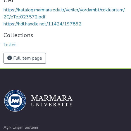
URI
https://katalog.marmara.edu.tr/veriler/yordambt/cokluortam/
2C/eTez023572.pdf
https://hdl.handle.net/11424/197892
Collections
Tezler
Full item page
Açık Erişim Sistemi