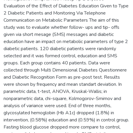
Evaluation of the Effect of Diabetes Education Given to Type
2 Diabetic Patients and Monitoring Via Telephone
Communication on Metabolic Parameters The aim of this
study was to evaluate whether follow- ups and tip- offs
given via short mesage (SMS) messages and diabetic
education have an impact on metabolic parameters of type 2
diabetic patients. 120 diabetic patients were randomly
selected and it was formed control, education and SMS
groups. Each group contains 40 patients. Data were
collected through Multi Dimensional Diabetes Questionnere
and Diabetic Recognition Form as pre-post test. Results
were shown by frequency and mean standart deviation. In
parametric data, t-test, ANOVA, Kruskal-Wallis; in
nonparametric data, chi-square, Kolmogorov-Smirnov and
analysis of variance were used. End of three months,
glycosylated hemoglobin (Hb A1c) dropped (1.8%) in
intervention, (0.58%) education and (0.59%) in control group.
Fasting blood glucose dropped more compare to control,