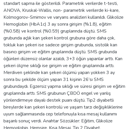
standart sapma ile gösterildi. Parametrik verilerde t-testi,
ANOVA, Kruskal-Wallis, non- parametrik verilerde ki-kare,
Kolmogorov-Smirnov ve varyans analizleri kullanıldı. Glikolize
Hemoglobin (HbA1c) 3 ay sonra girişim (%1.8), eğitim
(%0.58) ve kontrol (%0.59) gruplarında düştü. SMS
grubunda açlık kan şekeri kontrol grubuna göre daha çok,
tokluk kan şekeri ise sadece girişim grubunda, sistolik kan
basıncı girişim ve eğitim gruplarında düştü. SMS grubunda
öğünleri düzensiz olanlar azaldı, 3+3 öğün yapanlar arttı. Kan
şekeri ölçme sıklığı ise girişim ve eğitim gruplarında arttı.
Merdiven şeklinde kan şekeri ölçümü yapan yokken 3 ay
sonra bu şekilde ölçüm yapan 31 kişinin 26’sı SMS
grubundaydı. Egzersiz yapma sıklığı ve süresi girişim ve eğitim
gruplarında arttı. SMS grubunun ÇBDÖ engel ve yanlış
yönlendirmeye dayalı destek puanı düştü. Tip2 diyabetli
bireylerde kan şekeri kontrolü ve yaşam tarzı değişikliklerine
uyum sağlanmasında cep telefonuyla kısa mesaj kullanımı
başarılı sonuç verdi. Anahtar Sözcükler: Eğitim, Glikolize
Hemoglobin, Hemşire, Kısa Mesaj, Tip 2 Diyabet.