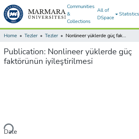
Communities
All of
&
Statistic
DSpace
Collections
Home
Tezler
Tezler
Nonlineer yüklerde güç faktörünün iyileştirilmesi
Publication:
Nonlineer yüklerde güç
faktörünün iyileştirilmesi
ding...
Date