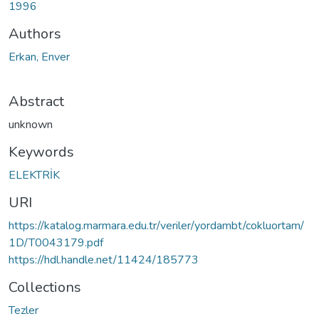
1996
Authors
Erkan, Enver
Abstract
unknown
Keywords
ELEKTRİK
URI
https://katalog.marmara.edu.tr/veriler/yordambt/cokluortam/
1D/T0043179.pdf
https://hdl.handle.net/11424/185773
Collections
Tezler